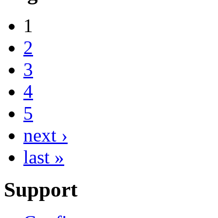
1
2
3
4
5
next ›
last »
Support