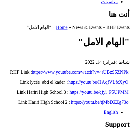
مناسبات
أنت هنا
RHF Events
»
News & Events
»
Home
»
"الهام الامل"
"الهام الامل"
شباط (فبراير) 14, 2022
https://www.youtube.com/watch?v=4rUBzS5ZNPk
RHF Link :
https://youtu.be/HAqfVLfcXyQ
Link lycée abd el kader :
https://youtu.be/qfyl_P5UPMM
Link Hariri High School 3 :
https://youtu.be/tjMbDZZg73o
Link Hariri High School 2 :
English
Support