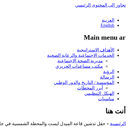
تجاوز إلى المحتوى الرئيسي
العربية
English
Main menu ar
الأهداف الاستراتيجية
الخدمات الاجتماعية والرعاية الصحية
مديرية الصحة الاجتماعية
مكتب مساعدات الحريري
الرؤية
الرسالة
المؤسسة / التاريخ والدور الوطني
أبرز المحطات
الهيكل التنظيمي
مناسبات
أنت هنا
الرئيسية
»
حفل تدشين قاعة الميدل ايست والمحطة الشمسية في جا