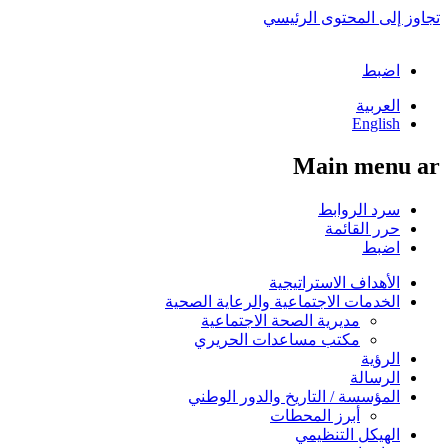
تجاوز إلى المحتوى الرئيسي
اضبط
العربية
English
Main menu ar
سرد الروابط
حرر القائمة
اضبط
الأهداف الاستراتيجية
الخدمات الاجتماعية والرعاية الصحية
مديرية الصحة الاجتماعية
مكتب مساعدات الحريري
الرؤية
الرسالة
المؤسسة / التاريخ والدور الوطني
أبرز المحطات
الهيكل التنظيمي