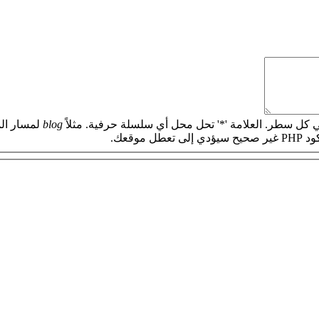
 كل سطر. العلامة '*' تحل محل أي سلسلة حرفية. مثلاً
blog
لمسار الم