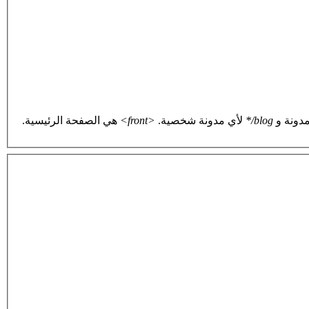
دونة و
blog/*
لأي مدونة شخصية.
<front>
هي الصفحة الرئيسية.