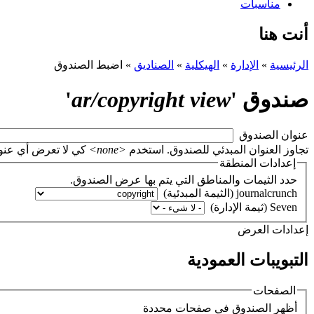
مناسبات
أنت هنا
الرئيسية
»
الإدارة
»
الهيكلية
»
الصناديق
»
اضبط الصندوق
صندوق '
ar/copyright view
'
‏عنوان الصندوق ‏
تجاوز العنوان المبدئي للصندوق. استخدم
<none>
كي لا تعرض أي عنوان، أو اتر
إعدادات المنطقة
حدد الثيمات والمناطق التي يتم بها عرض الصندوق.
‏إعدادات العرض ‏
التبويبات العمودية
الصفحات
‏أظهر الصندوق في صفحات محددة ‏