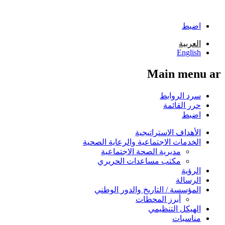
تجاوز إلى المحتوى الرئيسي
اضبط
العربية
English
Main menu ar
سرد الروابط
حرر القائمة
اضبط
الأهداف الاستراتيجية
الخدمات الاجتماعية والرعاية الصحية
مديرية الصحة الاجتماعية
مكتب مساعدات الحريري
الرؤية
الرسالة
المؤسسة / التاريخ والدور الوطني
أبرز المحطات
الهيكل التنظيمي
مناسبات