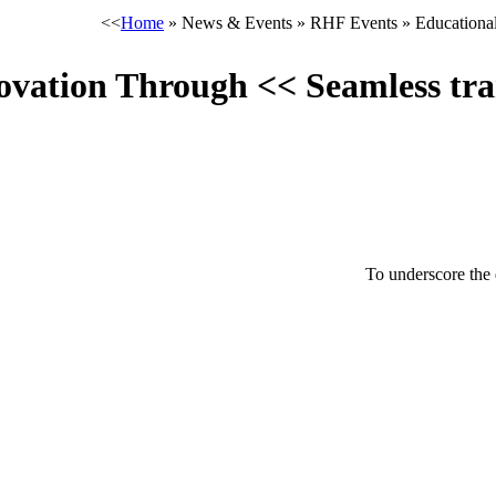
Home
»
News & Events
»
RHF Events
»
Educational
vation Through << Seamless transi
To underscore the d