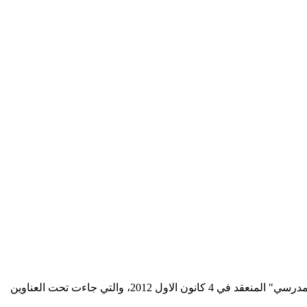
يتناول الاصدار شرحاً وافياً لمضامين المداخلات التي تقدم بها الخبراء التربويون المشاركون في مؤتمر "التجديد التربوي: تجارب في التطوير المدرسي" المنعقد في 4 كانون الاول 2012، والتي جاءت تحت العناوين