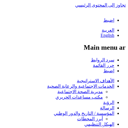
تجاوز إلى المحتوى الرئيسي
اضبط
العربية
English
Main menu ar
سرد الروابط
حرر القائمة
اضبط
الأهداف الاستراتيجية
الخدمات الاجتماعية والرعاية الصحية
مديرية الصحة الاجتماعية
مكتب مساعدات الحريري
الرؤية
الرسالة
المؤسسة / التاريخ والدور الوطني
أبرز المحطات
الهيكل التنظيمي