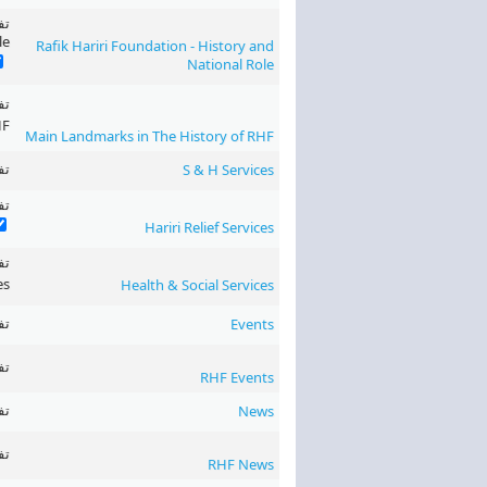
le
Rafik Hariri Foundation - History and
National Role
HF
Main Landmarks in The History of RHF
‏تف
S & H Services
‏تفع
Hariri Relief Services
es
Health & Social Services
‏تف
Events
‏تف
RHF Events
‏تف
News
‏تف
RHF News