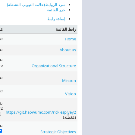
سرد الروابط
(علامة التبويب النشطة)
حرر القائمة
إضافة رابط
رابط القائمة
مُف
‏تف
Home
‏تف
About us
re
Organizational Structure
‏تف
Mission
‏تف
Vision
‏ت
y2
https://git.haowumc.com/rickiespivey2
(مُعَطَّلة)
‏تفع
Strategic Objectives