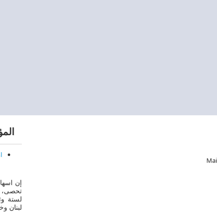
الم
ا
Ma
إن اسهام
تحصى، و
لستة وث
لبنان وخ