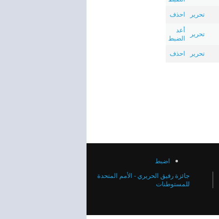
تحرير
احذف
أعد
تحرير
الضبط
تحرير
احذف
اضبط
جائزة رفيق الحريري - الأمم المتحدة
للمستوطنات