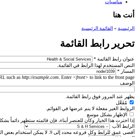
مناسبات
أنت هنا
الرئيسية
»
القائمة الرئيسية
تحرير رابط القائمة
‏عنوان رابط القائمة ‏
*
النص المستخدم لهذا الرابط في القائمة.
‏المسار ‏
*
URL such as
http://example.com
. Enter
<front>
to link to the front page.
‏الوصف ‏
يظهر عند المرور فوق رابط القائمة.
‏مُفَعَّل ‏
الروابط الغير مفعلة لا ينم عرضها في القوائم.
‏الإظهار بشكل موسع ‏
إذا اخترت هذا الخيار وكان للعنصر أبناء، فإن قائمته ستظهر دائماً بش
‏الرابط اﻷب ‏
أقصى عمق للرابط وكل فروعه محدد إلى 9. لا يمكن استخدام بعض الروابط كرئيسية إذا تم تجاوز الحد الأقصى.