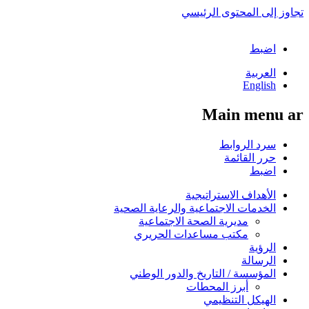
تجاوز إلى المحتوى الرئيسي
اضبط
العربية
English
Main menu ar
سرد الروابط
حرر القائمة
اضبط
الأهداف الاستراتيجية
الخدمات الاجتماعية والرعاية الصحية
مديرية الصحة الاجتماعية
مكتب مساعدات الحريري
الرؤية
الرسالة
المؤسسة / التاريخ والدور الوطني
أبرز المحطات
الهيكل التنظيمي