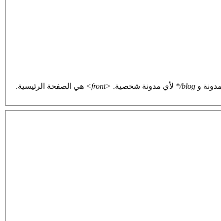
دونة و
blog/*
لأي مدونة شخصية.
<front>
هي الصفحة الرئيسية.