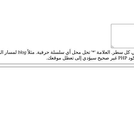
 كل سطر. العلامة '*' تحل محل أي سلسلة حرفية. مثلاً
blog
لمسار الم