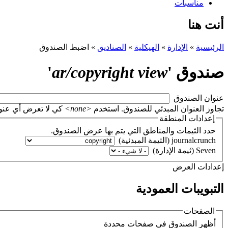
مناسبات
أنت هنا
الرئيسية
»
الإدارة
»
الهيكلية
»
الصناديق
»
اضبط الصندوق
صندوق '
ar/copyright view
'
‏عنوان الصندوق ‏
تجاوز العنوان المبدئي للصندوق. استخدم
<none>
كي لا تعرض أي عنوان، أو اتر
إعدادات المنطقة
حدد الثيمات والمناطق التي يتم بها عرض الصندوق.
‏إعدادات العرض ‏
التبويبات العمودية
الصفحات
‏أظهر الصندوق في صفحات محددة ‏