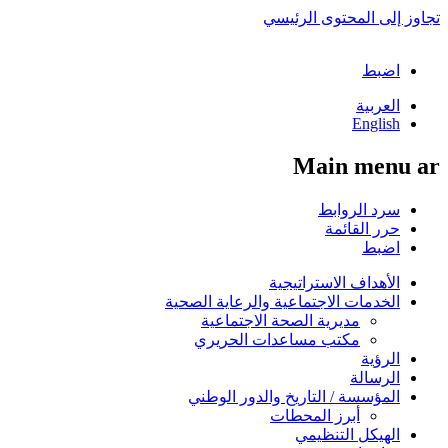
تجاوز إلى المحتوى الرئيسي
اضبط
العربية
English
Main menu ar
سرد الروابط
حرر القائمة
اضبط
الأهداف الاستراتيجية
الخدمات الاجتماعية والرعاية الصحية
مديرية الصحة الاجتماعية
مكتب مساعدات الحريري
الرؤية
الرسالة
المؤسسة / التاريخ والدور الوطني
أبرز المحطات
الهيكل التنظيمي