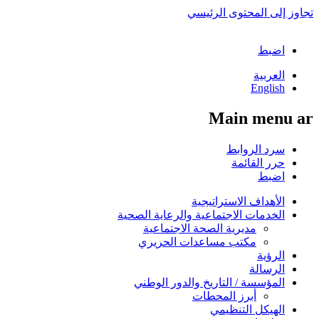
تجاوز إلى المحتوى الرئيسي
اضبط
العربية
English
Main menu ar
سرد الروابط
حرر القائمة
اضبط
الأهداف الاستراتيجية
الخدمات الاجتماعية والرعاية الصحية
مديرية الصحة الاجتماعية
مكتب مساعدات الحريري
الرؤية
الرسالة
المؤسسة / التاريخ والدور الوطني
أبرز المحطات
الهيكل التنظيمي