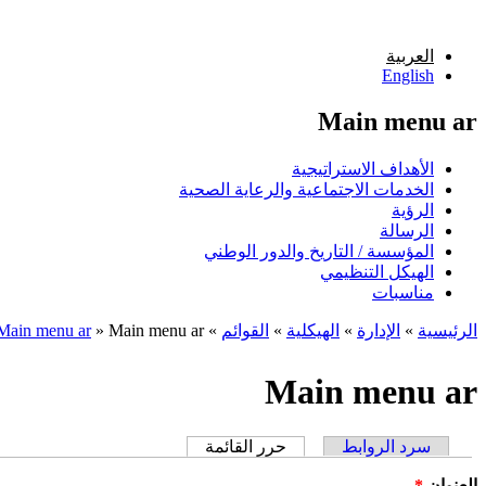
تجاوز إلى المحتوى الرئيسي
العربية
English
Main menu ar
الأهداف الاستراتيجية
الخدمات الاجتماعية والرعاية الصحية
الرؤية
الرسالة
المؤسسة / التاريخ والدور الوطني
الهيكل التنظيمي
مناسبات
الرئيسية
»
الإدارة
»
الهيكلية
»
القوائم
»
Main menu ar
»
Main menu ar
أنت هنا
Main menu ar
سرد الروابط
حرر القائمة
(علامة التبويب النشطة)
التبويبات الأساسية
‏العنوان ‏
*