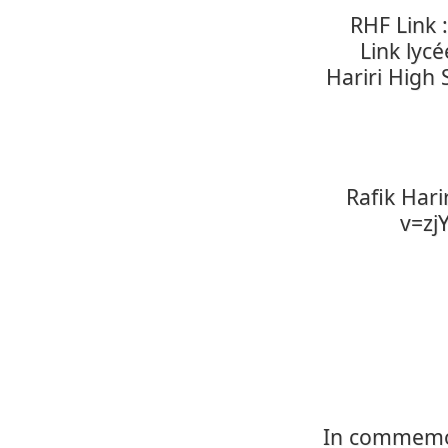
RHF 
Link
Hariri 
Rafi
. In co