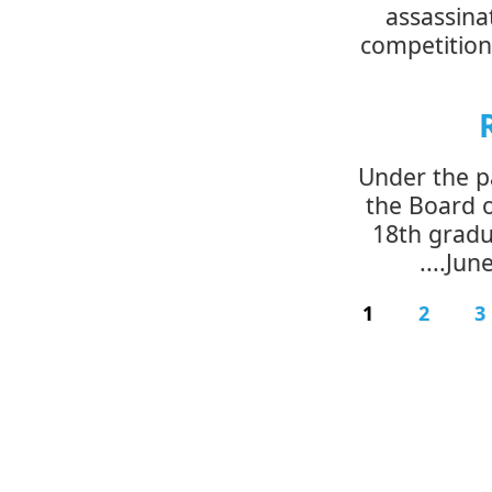
assa
competi
Under t
the Bo
18th 
1
2