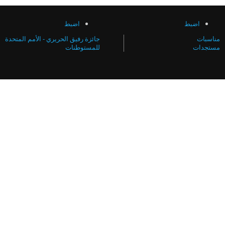
ضبط
اضبط
جائزة رفيق الحريري - الأمم المتحدة
ت
للمستوطنات