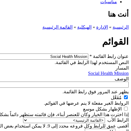
مناسبات
أنت هنا
الرئيسية
»
الإدارة
»
الهيكلية
»
القائمة الرئيسية
القوائم
‏عنوان رابط القائمة ‏
*
النص المستخدم لهذا الرابط في القائمة.
‏المسار ‏
Social Health Mission
‏الوصف ‏
يظهر عند المرور فوق رابط القائمة.
‏مُفَعَّل ‏
الروابط الغير مفعلة لا ينم عرضها في القوائم.
‏الإظهار بشكل موسع ‏
إذا اخترت هذا الخيار وكان للعنصر أبناء، فإن قائمته ستظهر دائماً بش
‏الرابط اﻷب ‏
أقصى عمق للرابط وكل فروعه محدد إلى 9. لا يمكن استخدام بعض الروابط كرئيسية إذا تم تجاوز الحد الأقصى.