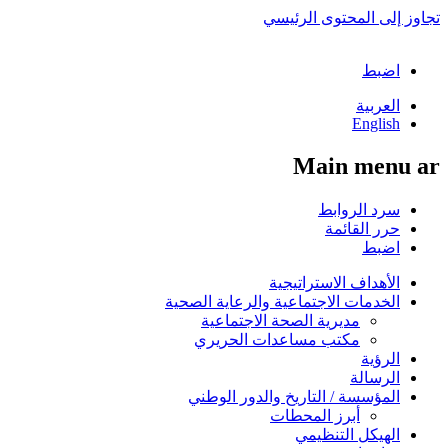
تجاوز إلى المحتوى الرئيسي
اضبط
العربية
English
Main menu ar
سرد الروابط
حرر القائمة
اضبط
الأهداف الاستراتيجية
الخدمات الاجتماعية والرعاية الصحية
مديرية الصحة الاجتماعية
مكتب مساعدات الحريري
الرؤية
الرسالة
المؤسسة / التاريخ والدور الوطني
أبرز المحطات
الهيكل التنظيمي