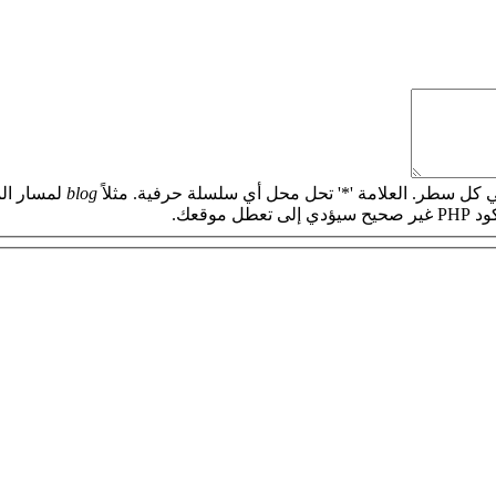
 كل سطر. العلامة '*' تحل محل أي سلسلة حرفية. مثلاً
blog
لمسار الم