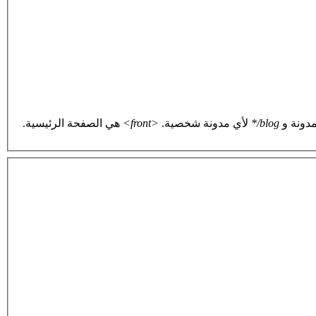
دونة و
blog/*
لأي مدونة شخصية.
<front>
هي الصفحة الرئيسية.