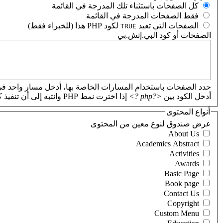
‏كل الصفحات باستثناء تلك المدرجة في القائمة ‏
‏فقط الصفحات المدرجة في القائمة ‏
‏الصفحات التي تعيد
لكود PHP هذا (للخبراء فقط) ‏
TRUE
الصفحات أو كود البي.إتش.بي
‏
حدد الصفحات باستخدام المسارات الخاصة بها، أدخل مسار واحد في
أدخل الكود بين
<?php ?>
إذا اخترت نمط PHP وانتبه إلى أن تنفيذ كود PHP غير صحيح سيؤدي إلى تعطل موقعك.
أنواع المحتوى
‏عرض صندوق لنوع معين من المحتوى ‏