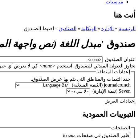
مناسبات
أنت هنا
الرئيسية
»
الإدارة
»
الهيكلية
»
الصناديق
»
اضبط الصندوق
صندوق '
مبدل اللغة (نص واجهة ال
‏عنوان الصندوق ‏
تجاوز العنوان المبدئي للصندوق. استخدم
<none>
كي لا تعرض أي عنوان، أو اتر
إعدادات المنطقة
حدد الثيمات والمناطق التي يتم بها عرض الصندوق.
‏إعدادات العرض ‏
التبويبات العمودية
الصفحات
‏أظهر الصندوق في صفحات محددة ‏