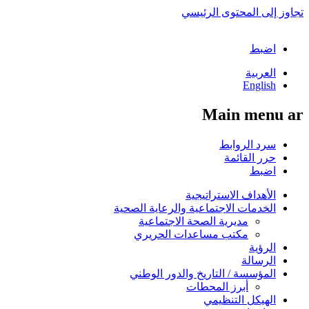
تجاوز إلى المحتوى الرئيسي
اضبط
العربية
English
Main menu ar
سرد الروابط
حرر القائمة
اضبط
الأهداف الاستراتيجية
الخدمات الاجتماعية والرعاية الصحية
مديرية الصحة الاجتماعية
مكتب مساعدات الحريري
الرؤية
الرسالة
المؤسسة / التاريخ والدور الوطني
أبرز المحطات
الهيكل التنظيمي