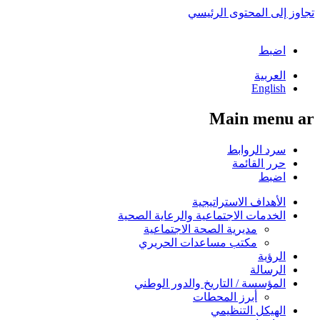
تجاوز إلى المحتوى الرئيسي
اضبط
العربية
English
Main menu ar
سرد الروابط
حرر القائمة
اضبط
الأهداف الاستراتيجية
الخدمات الاجتماعية والرعاية الصحية
مديرية الصحة الاجتماعية
مكتب مساعدات الحريري
الرؤية
الرسالة
المؤسسة / التاريخ والدور الوطني
أبرز المحطات
الهيكل التنظيمي