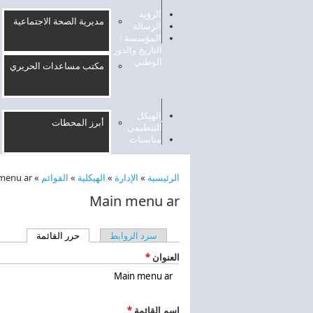
الرؤية
مديرية الصحة الاجتماعية
الرسالة
المؤسسة /
التاريخ والدور
الوطني
مكتب مساعدات الحريري
الهيكل
أبرز المحطات
التنظيمي
مناسبات
الرئيسية
»
الإدارة
»
الهيكلية
»
القوائم
»
menu ar
أنت هنا
Main menu ar
سرد الروابط
حرر القائمة
(علامة الت
التبويبات الأساسية
‏العنوان ‏
*
‏اسم القائمة ‏
*