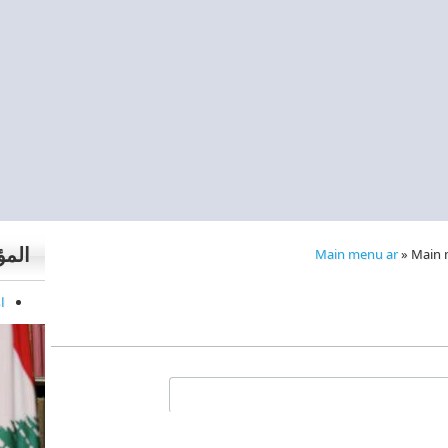
الم
Main menu ar
»
Main 
ا
بويب النشطة)