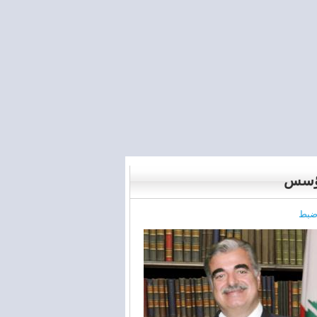
ؤسس
ضبط