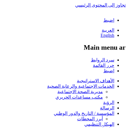
تجاوز إلى المحتوى الرئيسي
اضبط
العربية
English
Main menu ar
سرد الروابط
حرر القائمة
اضبط
الأهداف الاستراتيجية
الخدمات الاجتماعية والرعاية الصحية
مديرية الصحة الاجتماعية
مكتب مساعدات الحريري
الرؤية
الرسالة
المؤسسة / التاريخ والدور الوطني
أبرز المحطات
الهيكل التنظيمي