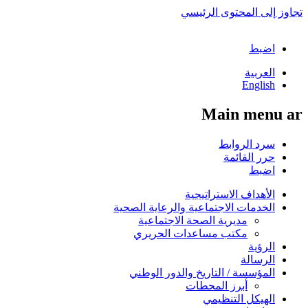
تجاوز إلى المحتوى الرئيسي
اضبط
العربية
English
Main menu ar
سرد الروابط
حرر القائمة
اضبط
الأهداف الاستراتيجية
الخدمات الاجتماعية والرعاية الصحية
مديرية الصحة الاجتماعية
مكتب مساعدات الحريري
الرؤية
الرسالة
المؤسسة / التاريخ والدور الوطني
أبرز المحطات
الهيكل التنظيمي