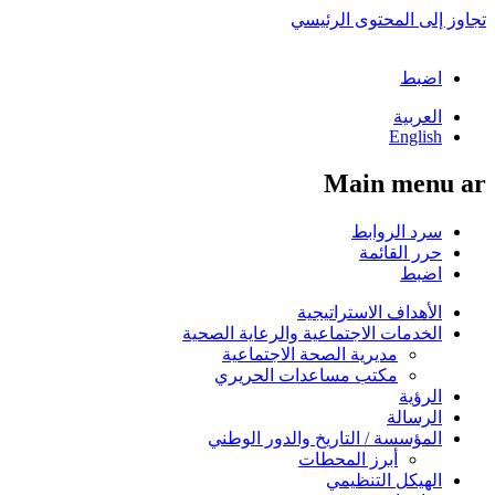
تجاوز إلى المحتوى الرئيسي
اضبط
العربية
English
Main menu ar
سرد الروابط
حرر القائمة
اضبط
الأهداف الاستراتيجية
الخدمات الاجتماعية والرعاية الصحية
مديرية الصحة الاجتماعية
مكتب مساعدات الحريري
الرؤية
الرسالة
المؤسسة / التاريخ والدور الوطني
أبرز المحطات
الهيكل التنظيمي