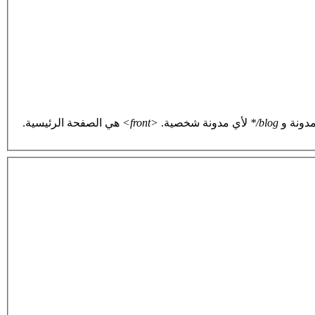
دونة و
blog/*
لأي مدونة شخصية.
<front>
هي الصفحة الرئيسية.