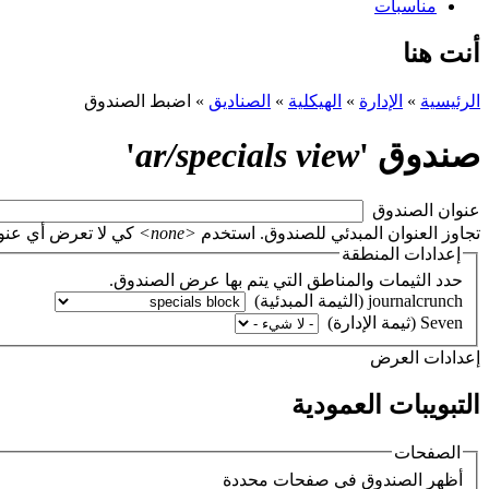
مناسبات
أنت هنا
الرئيسية
»
الإدارة
»
الهيكلية
»
الصناديق
»
اضبط الصندوق
صندوق '
ar/specials view
'
‏عنوان الصندوق ‏
تجاوز العنوان المبدئي للصندوق. استخدم
<none>
كي لا تعرض أي عنوان، أو اتر
إعدادات المنطقة
حدد الثيمات والمناطق التي يتم بها عرض الصندوق.
‏إعدادات العرض ‏
التبويبات العمودية
الصفحات
‏أظهر الصندوق في صفحات محددة ‏