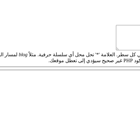
 كل سطر. العلامة '*' تحل محل أي سلسلة حرفية. مثلاً
blog
لمسار الم