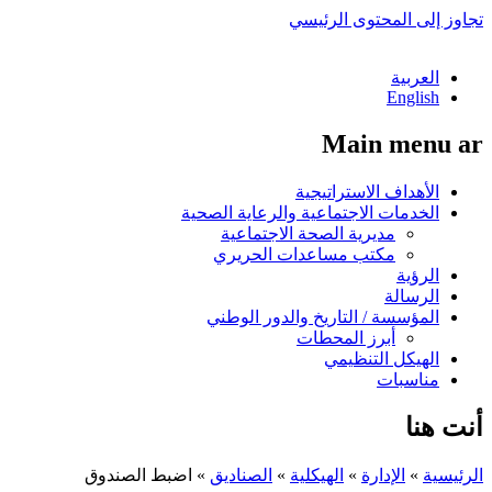
تجاوز إلى المحتوى الرئيسي
العربية
English
Main menu ar
الأهداف الاستراتيجية
الخدمات الاجتماعية والرعاية الصحية
مديرية الصحة الاجتماعية
مكتب مساعدات الحريري
الرؤية
الرسالة
المؤسسة / التاريخ والدور الوطني
أبرز المحطات
الهيكل التنظيمي
مناسبات
أنت هنا
الرئيسية
»
الإدارة
»
الهيكلية
»
الصناديق
»
اضبط الصندوق