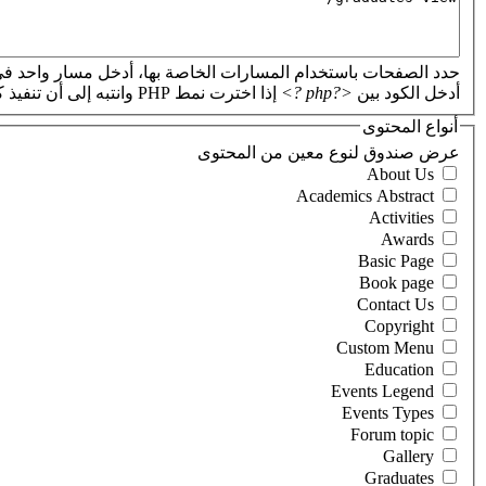
حدد الصفحات باستخدام المسارات الخاصة بها، أدخل مسار واحد في
أدخل الكود بين
<?php ?>
إذا اخترت نمط PHP وانتبه إلى أن تنفيذ كود PHP غير صحيح سيؤدي إلى تعطل موقعك.
أنواع المحتوى
‏عرض صندوق لنوع معين من المحتوى ‏