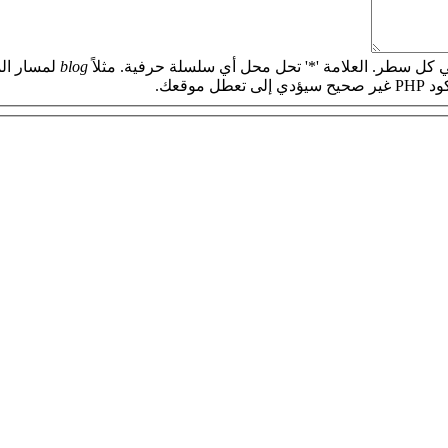
 كل سطر. العلامة '*' تحل محل أي سلسلة حرفية. مثلاً
blog
لمسار الم