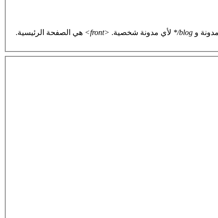
دونة و
blog/*
لأي مدونة شخصية.
<front>
هي الصفحة الرئيسية.