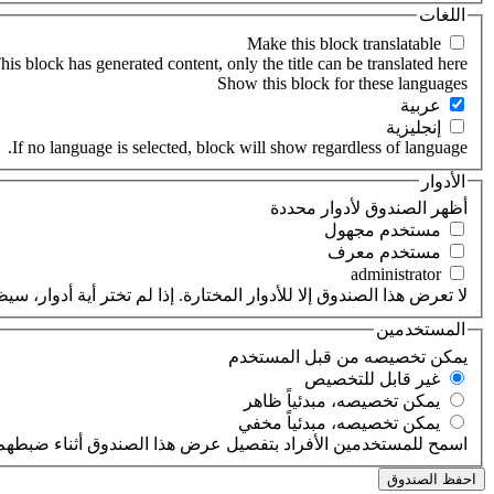
اللغات
his block has generated content, only the title can be translated here.
‏عربية ‏
‏إنجليزية ‏
If no language is selected, block will show regardless of language.
الأدوار
‏أظهر الصندوق لأدوار محددة ‏
‏مستخدم مجهول ‏
‏مستخدم معرف ‏
لا تعرض هذا الصندوق إلا للأدوار المختارة. إذا لم تختر أية أدوار،
المستخدمين
‏يمكن تخصيصه من قبل المستخدم ‏
‏غير قابل للتخصيص ‏
‏يمكن تخصيصه، مبدئياً ظاهر ‏
‏يمكن تخصيصه، مبدئياً مخفي ‏
اسمح للمستخدمين الأفراد بتفصيل عرض هذا الصندوق أثناء ضبطهم 