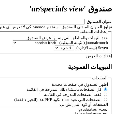
صندوق '
ar/specials view
'
‏عنوان الصندوق ‏
تجاوز العنوان المبدئي للصندوق. استخدم
<none>
كي لا تعرض أي عنوان، أو اتر
إعدادات المنطقة
حدد الثيمات والمناطق التي يتم بها عرض الصندوق.
‏إعدادات العرض ‏
التبويبات العمودية
الصفحات
‏أظهر الصندوق في صفحات محددة ‏
‏كل الصفحات باستثناء تلك المدرجة في القائمة ‏
‏فقط الصفحات المدرجة في القائمة ‏
‏الصفحات التي تعيد
لكود PHP هذا (للخبراء فقط) ‏
TRUE
الصفحات أو كود البي.إتش.بي
‏