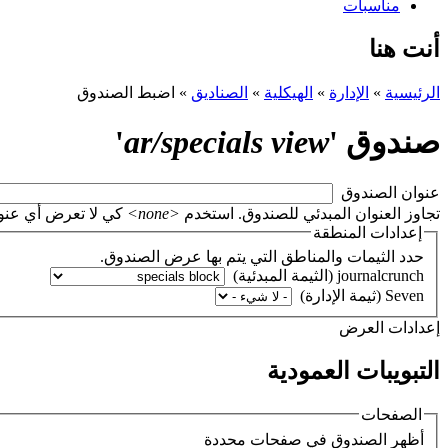
مناسبات
أنت هنا
الرئيسية
»
الإدارة
»
الهيكلية
»
الصناديق
»
اضبط الصندوق
صندوق '
ar/specials view
'
‏عنوان الصندوق ‏
تجاوز العنوان المبدئي للصندوق. استخدم
<none>
كي لا تعرض أي عنوان، أو اتر
إعدادات المنطقة
حدد الثيمات والمناطق التي يتم بها عرض الصندوق.
‏إعدادات العرض ‏
التبويبات العمودية
الصفحات
‏أظهر الصندوق في صفحات محددة ‏