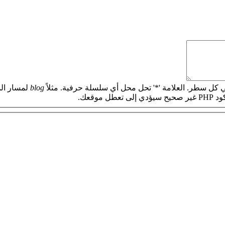
 كل سطر. العلامة '*' تحل محل أي سلسلة حرفية. مثلاً
blog
لمسار الم