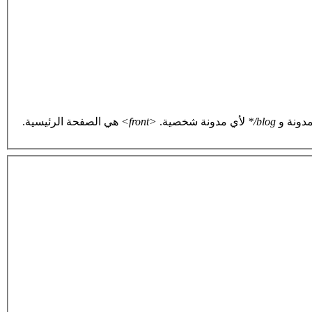
دونة و
blog/*
لأي مدونة شخصية.
<front>
هي الصفحة الرئيسية.