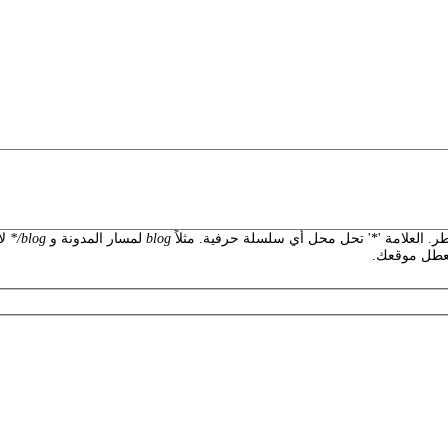
 العلامة '*' تحل محل أي سلسلة حرفية. مثلاً
blog
لمسار المدونة و
blog/*
لأ