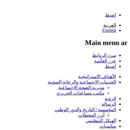
تجاوز إلى المحتوى الرئيسي
اضبط
العربية
English
Main menu ar
سرد الروابط
حرر القائمة
اضبط
الأهداف الاستراتيجية
الخدمات الاجتماعية والرعاية الصحية
مديرية الصحة الاجتماعية
مكتب مساعدات الحريري
الرؤية
الرسالة
المؤسسة / التاريخ والدور الوطني
أبرز المحطات
الهيكل التنظيمي
مناسبات