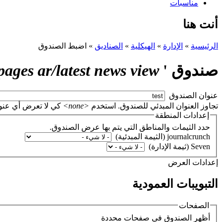
مناسبات
أنت هنا
الرئيسية
»
الإدارة
»
الهيكلية
»
الصناديق
»
اضبط الصندوق
صندوق '
fpr pages ar/latest news view
‏عنوان الصندوق ‏
تجاوز العنوان المبدئي للصندوق. استخدم
<none>
كي لا تعرض أي عنوان، أو اتر
إعدادات المنطقة
حدد الثيمات والمناطق التي يتم بها عرض الصندوق.
‏إعدادات العرض ‏
التبويبات العمودية
الصفحات
‏أظهر الصندوق في صفحات محددة ‏