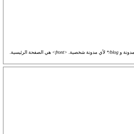
دونة و
blog/*
لأي مدونة شخصية.
<front>
هي الصفحة الرئيسية.