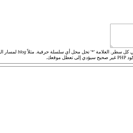
 كل سطر. العلامة '*' تحل محل أي سلسلة حرفية. مثلاً
blog
لمسار الم