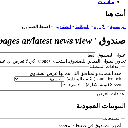
مناسبات
أنت هنا
الرئيسية
»
الإدارة
»
الهيكلية
»
الصناديق
»
اضبط الصندوق
صندوق '
fpr pages ar/latest news view
‏عنوان الصندوق ‏
تجاوز العنوان المبدئي للصندوق. استخدم
<none>
كي لا تعرض أي عنوان، أو اتر
إعدادات المنطقة
حدد الثيمات والمناطق التي يتم بها عرض الصندوق.
‏إعدادات العرض ‏
التبويبات العمودية
الصفحات
‏أظهر الصندوق في صفحات محددة ‏