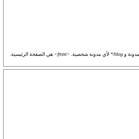
دونة و
blog/*
لأي مدونة شخصية.
<front>
هي الصفحة الرئيسية.