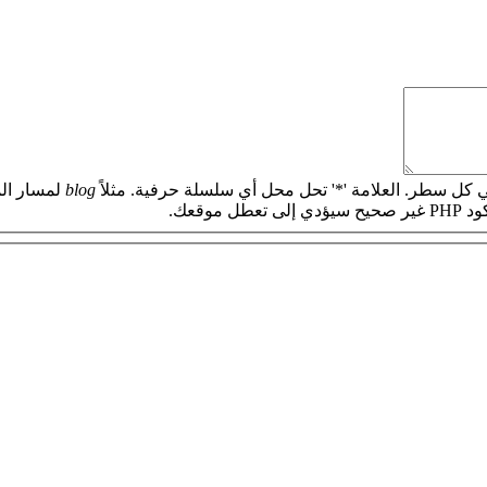
 كل سطر. العلامة '*' تحل محل أي سلسلة حرفية. مثلاً
blog
لمسار الم