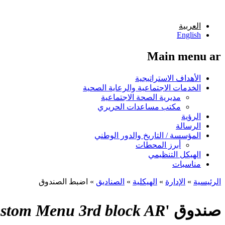
تجاوز إلى المحتوى الرئيسي
العربية
English
Main menu ar
الأهداف الاستراتيجية
الخدمات الاجتماعية والرعاية الصحية
مديرية الصحة الاجتماعية
مكتب مساعدات الحريري
الرؤية
الرسالة
المؤسسة / التاريخ والدور الوطني
أبرز المحطات
الهيكل التنظيمي
مناسبات
الرئيسية
»
الإدارة
»
الهيكلية
»
الصناديق
»
اضبط الصندوق
أنت هنا
صندوق '
stom Menu 3rd block AR