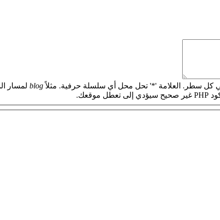
 كل سطر. العلامة '*' تحل محل أي سلسلة حرفية. مثلاً
blog
لمسار الم