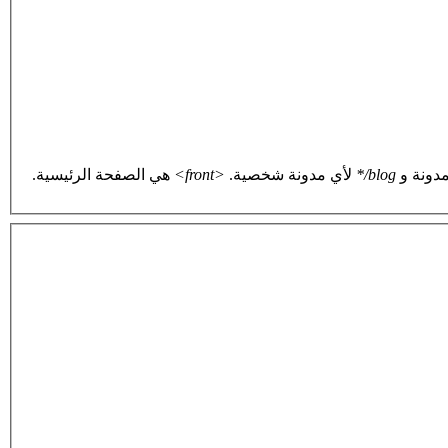
دونة و
blog/*
لأي مدونة شخصية.
<front>
هي الصفحة الرئيسية.