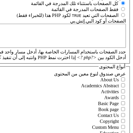
‏كل الصفحات باستثناء تلك المدرجة في القائمة ‏
‏فقط الصفحات المدرجة في القائمة ‏
‏الصفحات التي تعيد
لكود PHP هذا (للخبراء فقط) ‏
TRUE
الصفحات أو كود البي.إتش.بي
‏
حدد الصفحات باستخدام المسارات الخاصة بها، أدخل مسار واحد في
أدخل الكود بين
<?php ?>
إذا اخترت نمط PHP وانتبه إلى أن تنفيذ كود PHP غير صحيح سيؤدي إلى تعطل موقعك.
أنواع المحتوى
‏عرض صندوق لنوع معين من المحتوى ‏