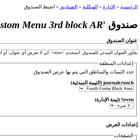
الرئيسية
»
الإدارة
»
الهيكلية
»
الصناديق
»
اضبط الصندوق
أنت هنا
صندوق '
stom Menu 3rd block AR
‏عنوان الصندوق ‏
تجاوز العنوان المبدئي للصندوق. استخدم
<none>
كي لا تعرض أي عنوان، أو اتركه فارغاً ل
إعدادات المنطقة
حدد الثيمات والمناطق التي يتم بها عرض الصندوق.
‏إعدادات العرض ‏
الصفحات