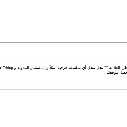
 العلامة '*' تحل محل أي سلسلة حرفية. مثلاً
blog
لمسار المدونة و
blog/*
لأ