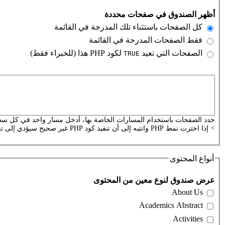
التبويبات العمودية
‏أظهر الصندوق في صفحات محددة ‏
‏كل الصفحات باستثناء تلك المدرجة في القائمة ‏
‏فقط الصفحات المدرجة في القائمة ‏
‏الصفحات التي تعيد
لكود PHP هذا (للخبراء فقط) ‏
TRUE
‏
الصفحات أو كود البي.إتش.بي
حدد الصفحات باستخدام المسارات الخاصة بها، أدخل مسار واحد في كل سطر.
>
إذا اخترت نمط PHP وانتبه إلى أن تنفيذ كود PHP غير صحيح سيؤدي إلى تعطل موقعك.
أنواع المحتوى
‏عرض صندوق لنوع معين من المحتوى ‏