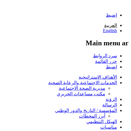
تجاوز إلى المحتوى الرئيسي
اضبط
العربية
English
Main menu ar
سرد الروابط
حرر القائمة
اضبط
الأهداف الاستراتيجية
الخدمات الاجتماعية والرعاية الصحية
مديرية الصحة الاجتماعية
مكتب مساعدات الحريري
الرؤية
الرسالة
المؤسسة / التاريخ والدور الوطني
أبرز المحطات
الهيكل التنظيمي
مناسبات