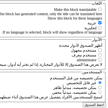
اللغات
his block has generated content, only the title can be translated here.
‏عربية ‏
‏إنجليزية ‏
If no language is selected, block will show regardless of language.
الأدوار
‏أظهر الصندوق لأدوار محددة ‏
‏مستخدم مجهول ‏
‏مستخدم معرف ‏
لا تعرض هذا الصندوق إلا للأدوار المختارة. إذا لم تختر أية أدوار،
المستخدمين
‏يمكن تخصيصه من قبل المستخدم ‏
‏غير قابل للتخصيص ‏
‏يمكن تخصيصه، مبدئياً ظاهر ‏
‏يمكن تخصيصه، مبدئياً مخفي ‏
اسمح للمستخدمين الأفراد بتفصيل عرض هذا الصندوق أثناء ضبطهم 