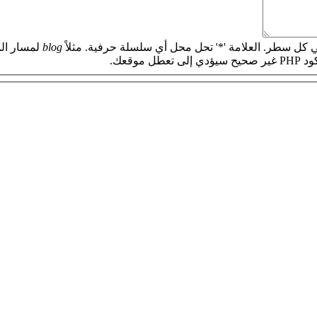
 كل سطر. العلامة '*' تحل محل أي سلسلة حرفية. مثلاً
blog
لمسار الم