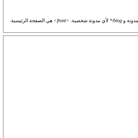
دونة و
blog/*
لأي مدونة شخصية.
<front>
هي الصفحة الرئيسية.