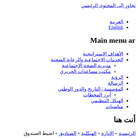
تجاوز إلى المحتوى الرئيسي
العربية
English
Main menu ar
الأهداف الاستراتيجية
الخدمات الاجتماعية والرعاية الصحية
مديرية الصحة الاجتماعية
مكتب مساعدات الحريري
الرؤية
الرسالة
المؤسسة / التاريخ والدور الوطني
أبرز المحطات
الهيكل التنظيمي
مناسبات
أنت هنا
الرئيسية
»
الإدارة
»
الهيكلية
»
الصناديق
»
اضبط الصندوق