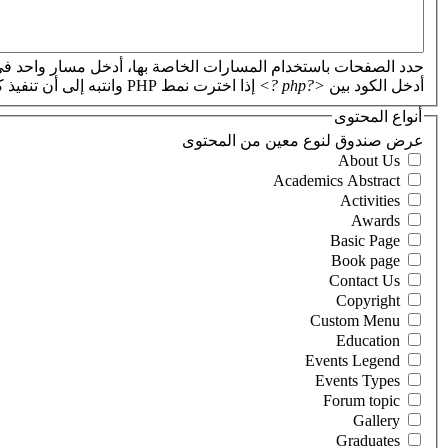
حدد الصفحات باستخدام المسارات الخاصة بها، أدخل مسار واحد في
أدخل الكود بين
<?php ?>
إذا اخترت نمط PHP وانتبه إلى أن تنفيذ كود PHP غير صحيح سيؤدي إلى تعطل موقعك.
أنواع المحتوى
‏عرض صندوق لنوع معين من المحتوى ‏