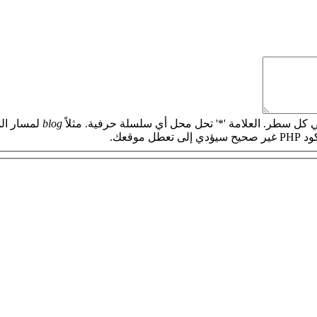
 كل سطر. العلامة '*' تحل محل أي سلسلة حرفية. مثلاً
blog
لمسار الم