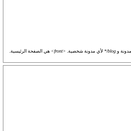
دونة و
blog/*
لأي مدونة شخصية.
<front>
هي الصفحة الرئيسية.