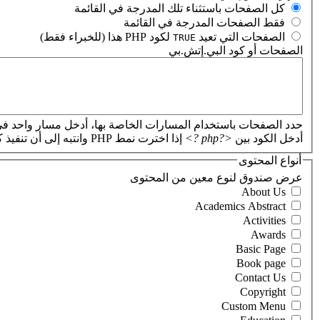
‏كل الصفحات باستثناء تلك المدرجة في القائمة ‏
‏فقط الصفحات المدرجة في القائمة ‏
‏الصفحات التي تعيد
لكود PHP هذا (للخبراء فقط) ‏
TRUE
الصفحات أو كود البي.إتش.بي
‏
حدد الصفحات باستخدام المسارات الخاصة بها، أدخل مسار واحد في
أدخل الكود بين
<?php ?>
إذا اخترت نمط PHP وانتبه إلى أن تنفيذ كود PHP غير صحيح سيؤدي إلى تعطل موقعك.
أنواع المحتوى
‏عرض صندوق لنوع معين من المحتوى ‏