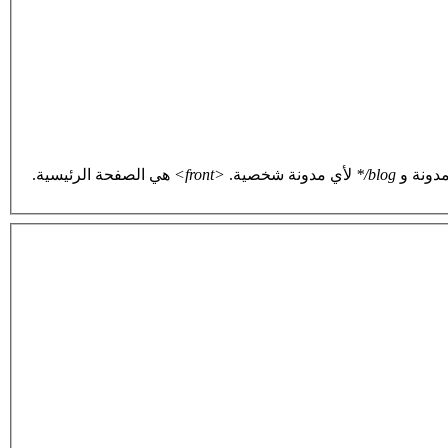
دونة و
blog/*
لأي مدونة شخصية.
<front>
هي الصفحة الرئيسية.