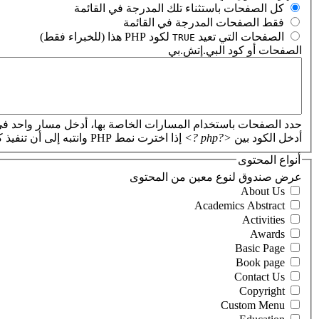
‏كل الصفحات باستثناء تلك المدرجة في القائمة ‏
‏فقط الصفحات المدرجة في القائمة ‏
‏الصفحات التي تعيد
لكود PHP هذا (للخبراء فقط) ‏
TRUE
الصفحات أو كود البي.إتش.بي
‏
حدد الصفحات باستخدام المسارات الخاصة بها، أدخل مسار واحد في
أدخل الكود بين
<?php ?>
إذا اخترت نمط PHP وانتبه إلى أن تنفيذ كود PHP غير صحيح سيؤدي إلى تعطل موقعك.
أنواع المحتوى
‏عرض صندوق لنوع معين من المحتوى ‏