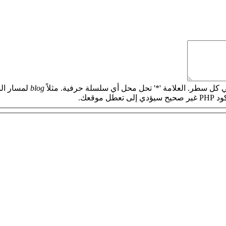
 كل سطر. العلامة '*' تحل محل أي سلسلة حرفية. مثلاً
blog
لمسار الم