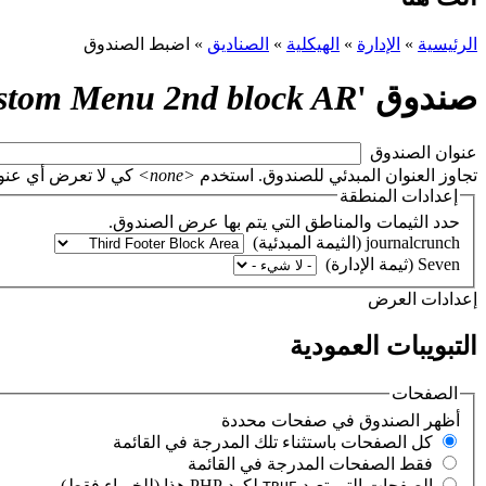
الرئيسية
»
الإدارة
»
الهيكلية
»
الصناديق
»
اضبط الصندوق
صندوق '
stom Menu 2nd block AR
‏عنوان الصندوق ‏
تجاوز العنوان المبدئي للصندوق. استخدم
<none>
كي لا تعرض أي عنوان، أو اتر
إعدادات المنطقة
حدد الثيمات والمناطق التي يتم بها عرض الصندوق.
‏إعدادات العرض ‏
التبويبات العمودية
الصفحات
‏أظهر الصندوق في صفحات محددة ‏
‏كل الصفحات باستثناء تلك المدرجة في القائمة ‏
‏فقط الصفحات المدرجة في القائمة ‏
‏الصفحات التي تعيد
لكود PHP هذا (للخبراء فقط) ‏