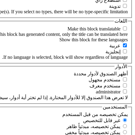
‏استطلاع رأي ‏
‏تدوينة ‏
(s). If you select no types, there will be no type-specific limitation.
اللغات
his block has generated content, only the title can be translated here.
‏عربية ‏
‏إنجليزية ‏
If no language is selected, block will show regardless of language.
الأدوار
‏أظهر الصندوق لأدوار محددة ‏
‏مستخدم مجهول ‏
‏مستخدم معرف ‏
لا تعرض هذا الصندوق إلا للأدوار المختارة. إذا لم تختر أية أدوار،
المستخدمين
‏يمكن تخصيصه من قبل المستخدم ‏
‏غير قابل للتخصيص ‏
‏يمكن تخصيصه، مبدئياً ظاهر ‏
‏يمكن تخصيصه، مبدئياً مخفي ‏