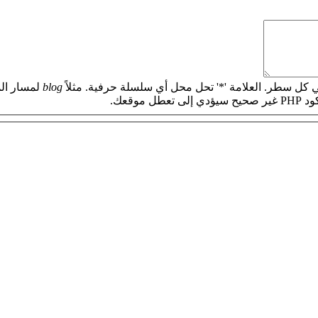
 كل سطر. العلامة '*' تحل محل أي سلسلة حرفية. مثلاً
blog
لمسار الم