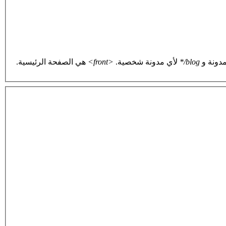
دونة و
blog/*
لأي مدونة شخصية.
<front>
هي الصفحة الرئيسية.