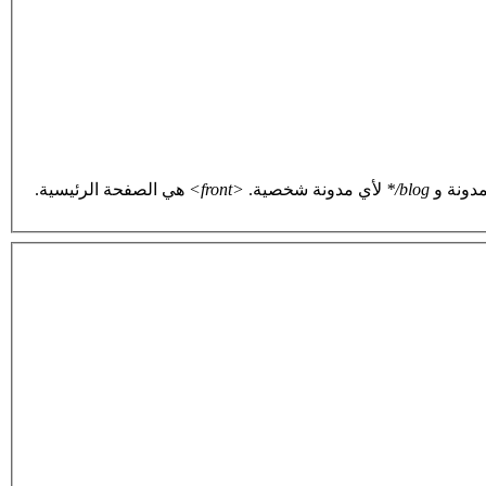
دونة و
blog/*
لأي مدونة شخصية.
<front>
هي الصفحة الرئيسية.