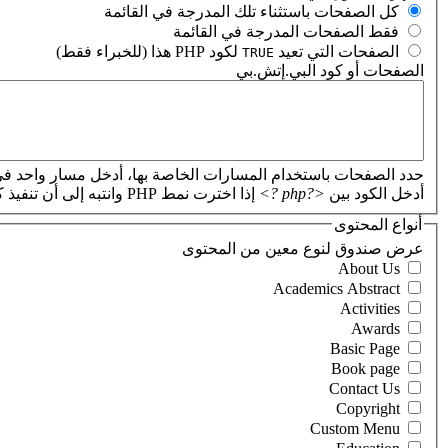
‏كل الصفحات باستثناء تلك المدرجة في القائمة ‏
‏فقط الصفحات المدرجة في القائمة ‏
‏الصفحات التي تعيد
لكود PHP هذا (للخبراء فقط) ‏
TRUE
الصفحات أو كود البي.إتش.بي
‏
حدد الصفحات باستخدام المسارات الخاصة بها، أدخل مسار واحد في
أدخل الكود بين
<?php ?>
إذا اخترت نمط PHP وانتبه إلى أن تنفيذ كود PHP غير صحيح سيؤدي إلى تعطل موقعك.
أنواع المحتوى
‏عرض صندوق لنوع معين من المحتوى ‏