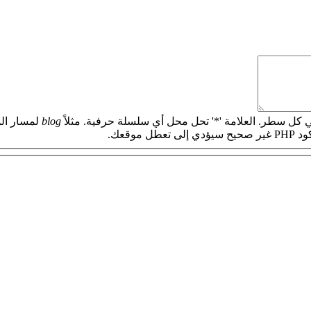
 كل سطر. العلامة '*' تحل محل أي سلسلة حرفية. مثلاً
blog
لمسار الم