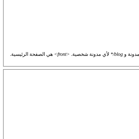
دونة و
blog/*
لأي مدونة شخصية.
<front>
هي الصفحة الرئيسية.