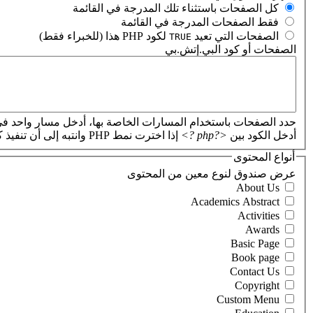
‏كل الصفحات باستثناء تلك المدرجة في القائمة ‏
‏فقط الصفحات المدرجة في القائمة ‏
‏الصفحات التي تعيد
لكود PHP هذا (للخبراء فقط) ‏
TRUE
الصفحات أو كود البي.إتش.بي
‏
حدد الصفحات باستخدام المسارات الخاصة بها، أدخل مسار واحد في
أدخل الكود بين
<?php ?>
إذا اخترت نمط PHP وانتبه إلى أن تنفيذ كود PHP غير صحيح سيؤدي إلى تعطل موقعك.
أنواع المحتوى
‏عرض صندوق لنوع معين من المحتوى ‏