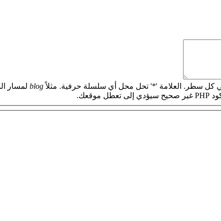
 كل سطر. العلامة '*' تحل محل أي سلسلة حرفية. مثلاً
blog
لمسار الم