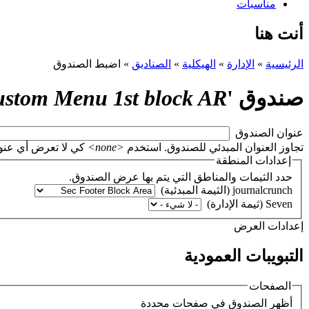
مناسبات
أنت هنا
الرئيسية
»
الإدارة
»
الهيكلية
»
الصناديق
»
اضبط الصندوق
صندوق '
stom Menu 1st block AR
‏عنوان الصندوق ‏
تجاوز العنوان المبدئي للصندوق. استخدم
<none>
كي لا تعرض أي عنوان، أو اتر
إعدادات المنطقة
حدد الثيمات والمناطق التي يتم بها عرض الصندوق.
‏إعدادات العرض ‏
التبويبات العمودية
الصفحات
‏أظهر الصندوق في صفحات محددة ‏