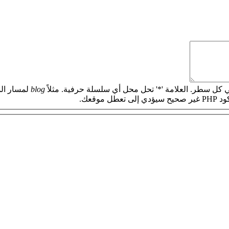
 كل سطر. العلامة '*' تحل محل أي سلسلة حرفية. مثلاً
blog
لمسار الم