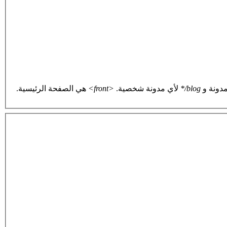
دونة و
blog/*
لأي مدونة شخصية.
<front>
هي الصفحة الرئيسية.