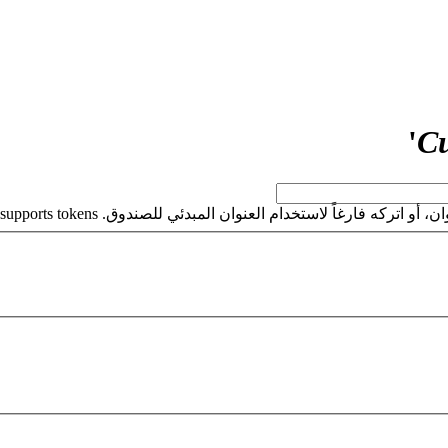
'
Cu
كه فارغاً لاستخدام العنوان المبدئي للصندوق. This field supports tokens.