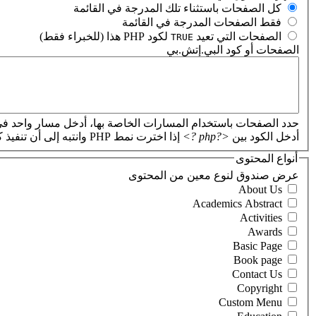
‏كل الصفحات باستثناء تلك المدرجة في القائمة ‏
‏فقط الصفحات المدرجة في القائمة ‏
‏الصفحات التي تعيد
لكود PHP هذا (للخبراء فقط) ‏
TRUE
الصفحات أو كود البي.إتش.بي
‏
حدد الصفحات باستخدام المسارات الخاصة بها، أدخل مسار واحد في
أدخل الكود بين
<?php ?>
إذا اخترت نمط PHP وانتبه إلى أن تنفيذ كود PHP غير صحيح سيؤدي إلى تعطل موقعك.
أنواع المحتوى
‏عرض صندوق لنوع معين من المحتوى ‏