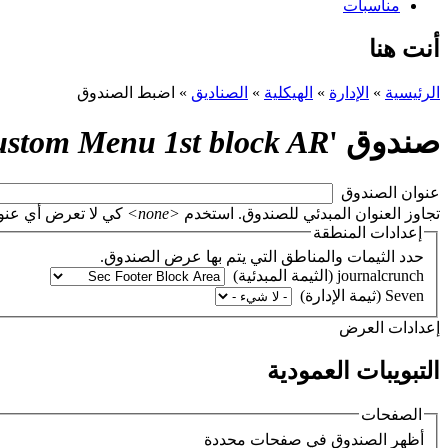
مناسبات
أنت هنا
الرئيسية
»
الإدارة
»
الهيكلية
»
الصناديق
»
اضبط الصندوق
صندوق '
stom Menu 1st block AR
‏عنوان الصندوق ‏
تجاوز العنوان المبدئي للصندوق. استخدم
<none>
كي لا تعرض أي عنوان، أو اتر
إعدادات المنطقة
حدد الثيمات والمناطق التي يتم بها عرض الصندوق.
‏إعدادات العرض ‏
التبويبات العمودية
الصفحات
‏أظهر الصندوق في صفحات محددة ‏