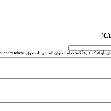
'
Cu
كه فارغاً لاستخدام العنوان المبدئي للصندوق. This field supports tokens.