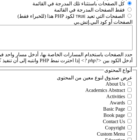
‏كل الصفحات باستثناء تلك المدرجة في القائمة ‏
‏فقط الصفحات المدرجة في القائمة ‏
‏الصفحات التي تعيد
لكود PHP هذا (للخبراء فقط) ‏
TRUE
الصفحات أو كود البي.إتش.بي
‏
حدد الصفحات باستخدام المسارات الخاصة بها، أدخل مسار واحد في
أدخل الكود بين
<?php ?>
إذا اخترت نمط PHP وانتبه إلى أن تنفيذ كود PHP غير صحيح سيؤدي إلى تعطل موقعك.
أنواع المحتوى
‏عرض صندوق لنوع معين من المحتوى ‏