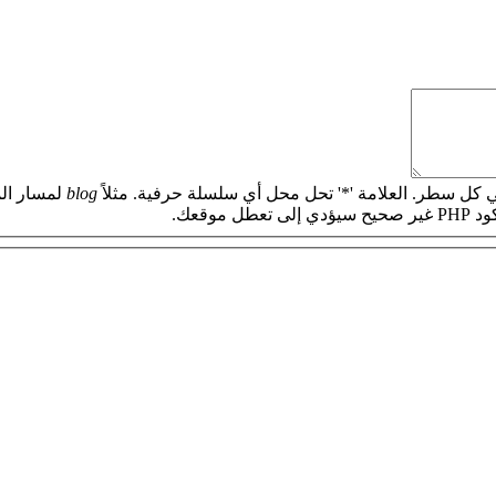
 كل سطر. العلامة '*' تحل محل أي سلسلة حرفية. مثلاً
blog
لمسار الم