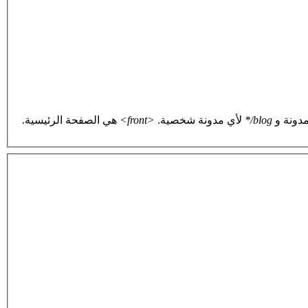
دونة و
blog/*
لأي مدونة شخصية.
<front>
هي الصفحة الرئيسية.