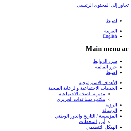
تجاوز إلى المحتوى الرئيسي
اضبط
العربية
English
Main menu ar
سرد الروابط
حرر القائمة
اضبط
الأهداف الاستراتيجية
الخدمات الاجتماعية والرعاية الصحية
مديرية الصحة الاجتماعية
مكتب مساعدات الحريري
الرؤية
الرسالة
المؤسسة / التاريخ والدور الوطني
أبرز المحطات
الهيكل التنظيمي