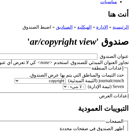
مناسبات
أنت هنا
الرئيسية
»
الإدارة
»
الهيكلية
»
الصناديق
»
اضبط الصندوق
صندوق '
ar/copyright view
'
‏عنوان الصندوق ‏
تجاوز العنوان المبدئي للصندوق. استخدم
<none>
كي لا تعرض أي عنوان، أو اتر
إعدادات المنطقة
حدد الثيمات والمناطق التي يتم بها عرض الصندوق.
‏إعدادات العرض ‏
التبويبات العمودية
الصفحات
‏أظهر الصندوق في صفحات محددة ‏