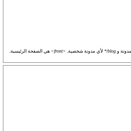
دونة و
blog/*
لأي مدونة شخصية.
<front>
هي الصفحة الرئيسية.