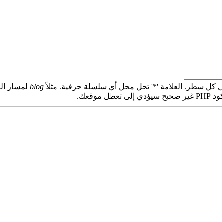
 كل سطر. العلامة '*' تحل محل أي سلسلة حرفية. مثلاً
blog
لمسار الم