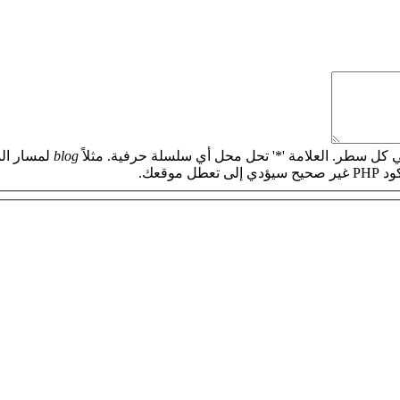
 كل سطر. العلامة '*' تحل محل أي سلسلة حرفية. مثلاً
blog
لمسار الم