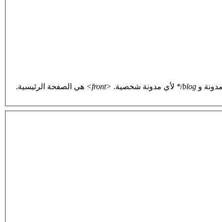
دونة و
blog/*
لأي مدونة شخصية.
<front>
هي الصفحة الرئيسية.