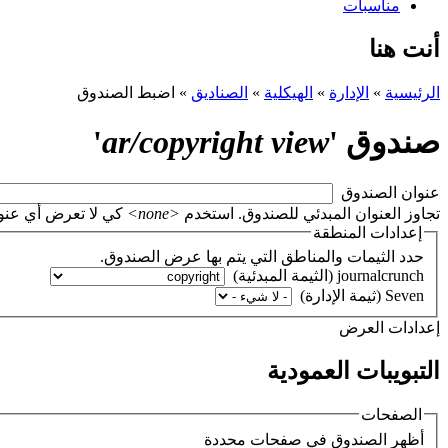
مناسبات
أنت هنا
الرئيسية
»
الإدارة
»
الهيكلية
»
الصناديق
»
اضبط الصندوق
صندوق '
ar/copyright view
'
‏عنوان الصندوق ‏
تجاوز العنوان المبدئي للصندوق. استخدم
<none>
كي لا تعرض أي عنوان، أو اتر
إعدادات المنطقة
حدد الثيمات والمناطق التي يتم بها عرض الصندوق.
‏إعدادات العرض ‏
التبويبات العمودية
الصفحات
‏أظهر الصندوق في صفحات محددة ‏