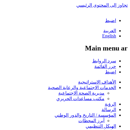
تجاوز إلى المحتوى الرئيسي
اضبط
العربية
English
Main menu ar
سرد الروابط
حرر القائمة
اضبط
الأهداف الاستراتيجية
الخدمات الاجتماعية والرعاية الصحية
مديرية الصحة الاجتماعية
مكتب مساعدات الحريري
الرؤية
الرسالة
المؤسسة / التاريخ والدور الوطني
أبرز المحطات
الهيكل التنظيمي