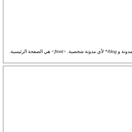
دونة و
blog/*
لأي مدونة شخصية.
<front>
هي الصفحة الرئيسية.