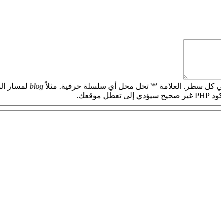
 كل سطر. العلامة '*' تحل محل أي سلسلة حرفية. مثلاً
blog
لمسار الم