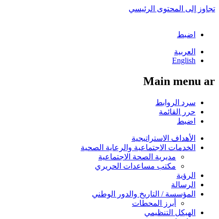
تجاوز إلى المحتوى الرئيسي
اضبط
العربية
English
Main menu ar
سرد الروابط
حرر القائمة
اضبط
الأهداف الاستراتيجية
الخدمات الاجتماعية والرعاية الصحية
مديرية الصحة الاجتماعية
مكتب مساعدات الحريري
الرؤية
الرسالة
المؤسسة / التاريخ والدور الوطني
أبرز المحطات
الهيكل التنظيمي