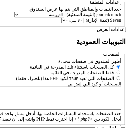
إعدادات المنطقة
حدد الثيمات والمناطق التي يتم بها عرض الصندوق.
‏إعدادات العرض ‏
التبويبات العمودية
الصفحات
‏أظهر الصندوق في صفحات محددة ‏
‏كل الصفحات باستثناء تلك المدرجة في القائمة ‏
‏فقط الصفحات المدرجة في القائمة ‏
‏الصفحات التي تعيد
لكود PHP هذا (للخبراء فقط) ‏
TRUE
الصفحات أو كود البي.إتش.بي
‏
حدد الصفحات باستخدام المسارات الخاصة بها، أدخل مسار واحد في
أدخل الكود بين
<?php ?>
إذا اخترت نمط PHP وانتبه إلى أن تنفيذ كود PHP غير صحيح سيؤدي إلى تعطل موقعك.
أنواع المحتوى