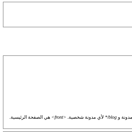
دونة و
blog/*
لأي مدونة شخصية.
<front>
هي الصفحة الرئيسية.