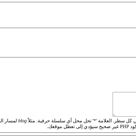
 كل سطر. العلامة '*' تحل محل أي سلسلة حرفية. مثلاً
blog
لمسار الم