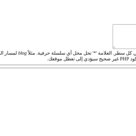
 كل سطر. العلامة '*' تحل محل أي سلسلة حرفية. مثلاً
blog
لمسار الم