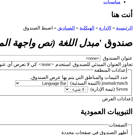
مناسبات
أنت هنا
الرئيسية
»
الإدارة
»
الهيكلية
»
الصناديق
»
اضبط الصندوق
صندوق '
مبدل اللغة (نص واجهة ال
‏عنوان الصندوق ‏
تجاوز العنوان المبدئي للصندوق. استخدم
<none>
كي لا تعرض أي عنوان، أو اتر
إعدادات المنطقة
حدد الثيمات والمناطق التي يتم بها عرض الصندوق.
‏إعدادات العرض ‏
التبويبات العمودية
الصفحات
‏أظهر الصندوق في صفحات محددة ‏