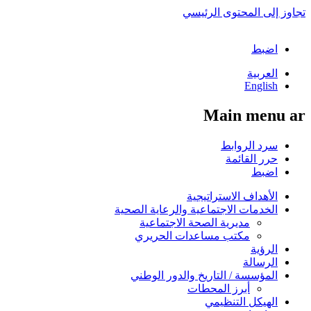
تجاوز إلى المحتوى الرئيسي
اضبط
العربية
English
Main menu ar
سرد الروابط
حرر القائمة
اضبط
الأهداف الاستراتيجية
الخدمات الاجتماعية والرعاية الصحية
مديرية الصحة الاجتماعية
مكتب مساعدات الحريري
الرؤية
الرسالة
المؤسسة / التاريخ والدور الوطني
أبرز المحطات
الهيكل التنظيمي