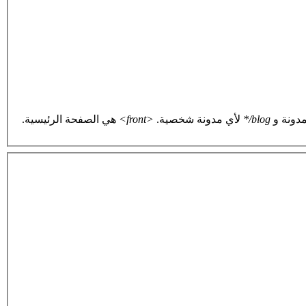
دونة و
blog/*
لأي مدونة شخصية.
<front>
هي الصفحة الرئيسية.