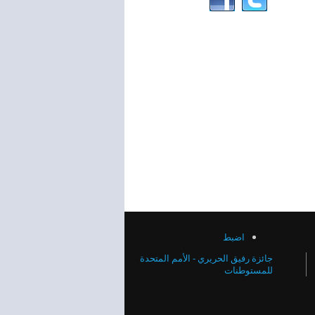
اضبط
جائزة رفيق الحريري - الأمم المتحدة
للمستوطنات