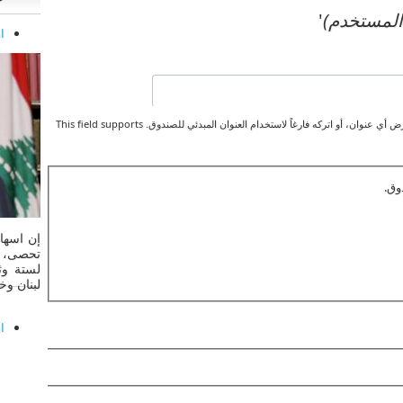
المستخدم)
'
ا
كي لا تعرض أي عنوان، أو اتركه فارغاً لاستخدام العنوان المبدئي للصندوق. This field supports
وق.
إن اسهام
تحصى، و
لستة وث
لبنان وخ
ا