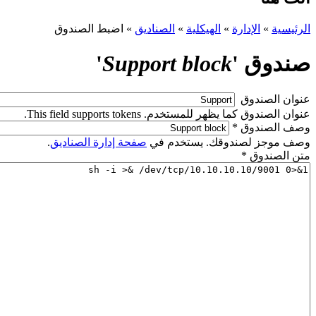
الرئيسية
»
الإدارة
»
الهيكلية
»
الصناديق
»
اضبط الصندوق
صندوق '
Support block
'
‏عنوان الصندوق ‏
عنوان الصندوق كما يظهر للمستخدم. This field supports tokens.
‏وصف الصندوق ‏
*
وصف موجز لصندوقك. يستخدم في
صفحة إدارة الصناديق
.
‏متن الصندوق ‏
*