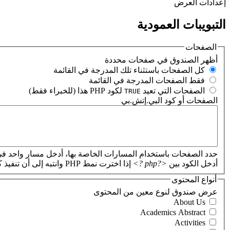
‏إعدادات العرض ‏
التبويبات العمودية
الصفحات
‏أظهر الصندوق في صفحات محددة ‏
‏كل الصفحات باستثناء تلك المدرجة في القائمة ‏
‏فقط الصفحات المدرجة في القائمة ‏
‏الصفحات التي تعيد
لكود PHP هذا (للخبراء فقط) ‏
TRUE
الصفحات أو كود البي.إتش.بي
‏
حدد الصفحات باستخدام المسارات الخاصة بها، أدخل مسار واحد في
أدخل الكود بين
<?php ?>
إذا اخترت نمط PHP وانتبه إلى أن تنفيذ كود PHP غير صحيح سيؤدي إلى تعطل موقعك.
أنواع المحتوى
‏عرض صندوق لنوع معين من المحتوى ‏