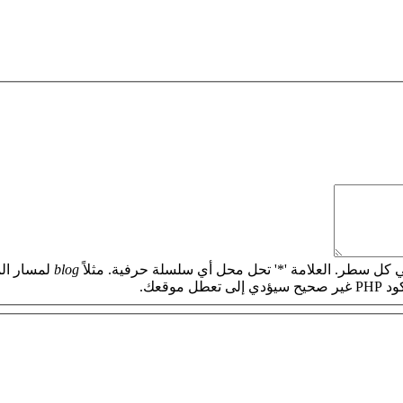
 كل سطر. العلامة '*' تحل محل أي سلسلة حرفية. مثلاً
blog
لمسار الم