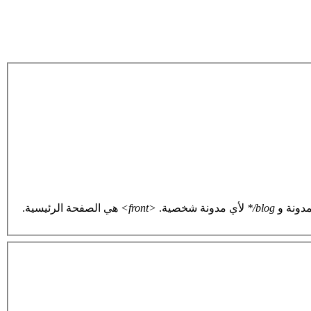
دونة و
blog/*
لأي مدونة شخصية.
<front>
هي الصفحة الرئيسية.