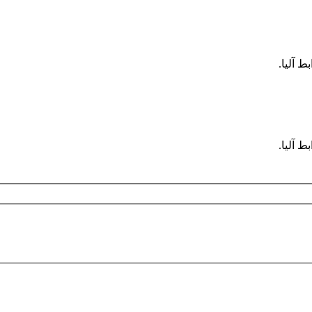
ط آليا.
ط آليا.