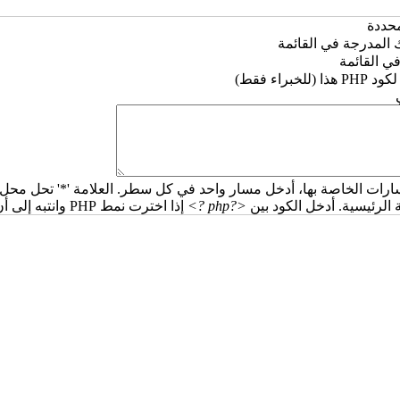
ددة ‏
 المدرجة في القائمة ‏
 القائمة ‏
كود PHP هذا (للخبراء فقط) ‏
‏
رات الخاصة بها، أدخل مسار واحد في كل سطر. العلامة '*' تحل محل 
لرئيسية. أدخل الكود بين
<?php ?>
إذا اخترت نمط PHP وانتبه إلى أن تنفيذ كود PHP غير صحيح سيؤدي إلى تعطل موقعك.