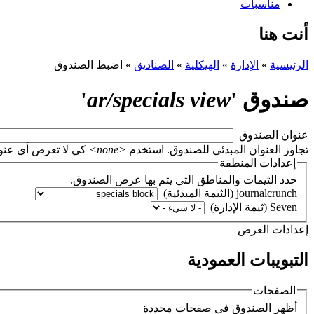
مناسبات
أنت هنا
الرئيسية
»
الإدارة
»
الهيكلية
»
الصناديق
»
اضبط الصندوق
صندوق '
ar/specials view
'
‏عنوان الصندوق ‏
تجاوز العنوان المبدئي للصندوق. استخدم
<none>
كي لا تعرض أي عنوان، أو اتر
إعدادات المنطقة
حدد الثيمات والمناطق التي يتم بها عرض الصندوق.
‏إعدادات العرض ‏
التبويبات العمودية
الصفحات
‏أظهر الصندوق في صفحات محددة ‏