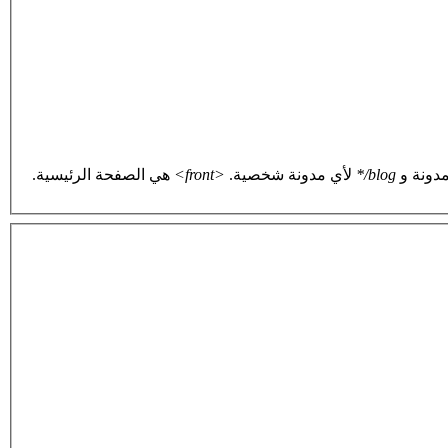
دونة و
blog/*
لأي مدونة شخصية.
<front>
هي الصفحة الرئيسية.