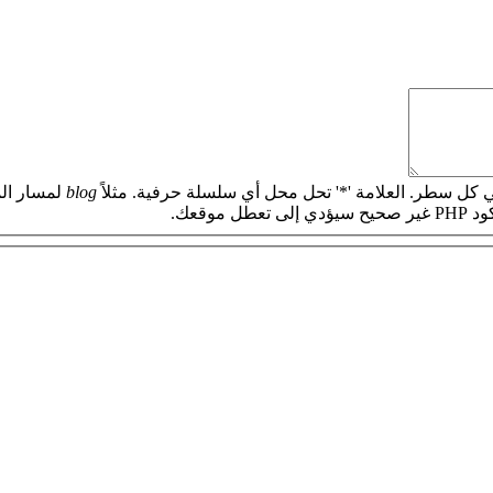
 كل سطر. العلامة '*' تحل محل أي سلسلة حرفية. مثلاً
blog
لمسار الم