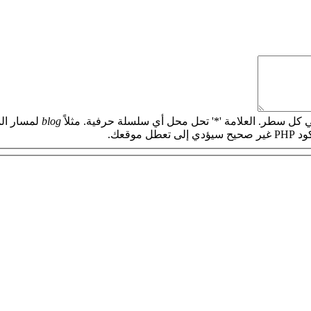
 كل سطر. العلامة '*' تحل محل أي سلسلة حرفية. مثلاً
blog
لمسار الم