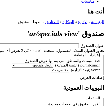
مناسبات
أنت هنا
الرئيسية
»
الإدارة
»
الهيكلية
»
الصناديق
»
اضبط الصندوق
صندوق '
ar/specials view
'
‏عنوان الصندوق ‏
تجاوز العنوان المبدئي للصندوق. استخدم
<none>
كي لا تعرض أي عنوان، أو اتر
إعدادات المنطقة
حدد الثيمات والمناطق التي يتم بها عرض الصندوق.
‏إعدادات العرض ‏
التبويبات العمودية
الصفحات
‏أظهر الصندوق في صفحات محددة ‏