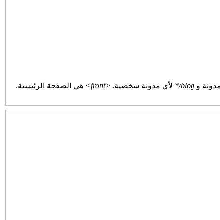
دونة و
blog/*
لأي مدونة شخصية.
<front>
هي الصفحة الرئيسية.