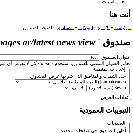
مناسبات
أنت هنا
الرئيسية
»
الإدارة
»
الهيكلية
»
الصناديق
»
اضبط الصندوق
صندوق '
fpr pages ar/latest news view
‏عنوان الصندوق ‏
تجاوز العنوان المبدئي للصندوق. استخدم
<none>
كي لا تعرض أي عنوان، أو اتر
إعدادات المنطقة
حدد الثيمات والمناطق التي يتم بها عرض الصندوق.
‏إعدادات العرض ‏
التبويبات العمودية
الصفحات
‏أظهر الصندوق في صفحات محددة ‏