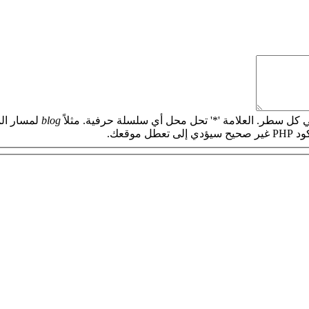
 كل سطر. العلامة '*' تحل محل أي سلسلة حرفية. مثلاً
blog
لمسار الم