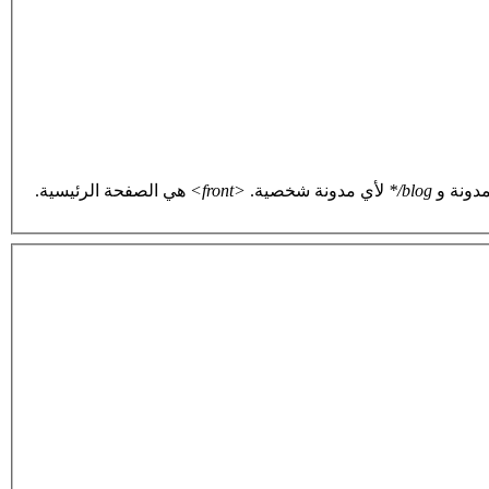
دونة و
blog/*
لأي مدونة شخصية.
<front>
هي الصفحة الرئيسية.