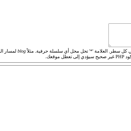
 كل سطر. العلامة '*' تحل محل أي سلسلة حرفية. مثلاً
blog
لمسار الم