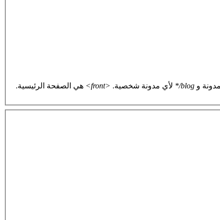
دونة و
blog/*
لأي مدونة شخصية.
<front>
هي الصفحة الرئيسية.