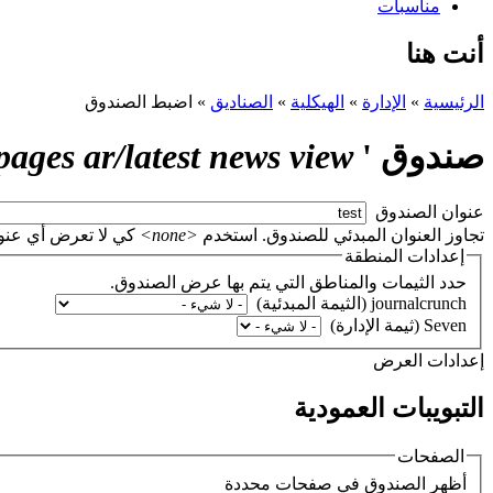
مناسبات
أنت هنا
الرئيسية
»
الإدارة
»
الهيكلية
»
الصناديق
»
اضبط الصندوق
صندوق '
fpr pages ar/latest news view
‏عنوان الصندوق ‏
تجاوز العنوان المبدئي للصندوق. استخدم
<none>
كي لا تعرض أي عنوان، أو اتر
إعدادات المنطقة
حدد الثيمات والمناطق التي يتم بها عرض الصندوق.
‏إعدادات العرض ‏
التبويبات العمودية
الصفحات
‏أظهر الصندوق في صفحات محددة ‏